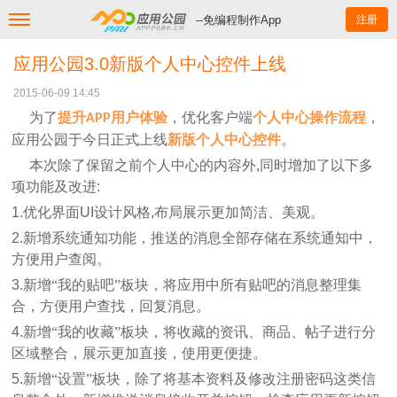
--免编程制作App
注册
应用公园3.0新版个人中心控件上线
2015-06-09 14:45
为了
提升
用户体验
，优化客户端
个人中心操作流程
，
APP
应用公园于今日正式上线
新版个人中心控件
。
本次除了保留之前个人中心的内容外
,
同时增加了以下多
项功能及改进
:
1.
优化界面
UI
设计风格
,
布局展示更加简洁、美观。
2.
新增系统通知功能，推送的消息全部存储在系统通知中，
方便用户查阅。
3.
新增“我的贴吧”板块，将应用中所有贴吧的消息整理集
合，方便用户查找，回复消息。
4.
新增“我的收藏”板块，将收藏的资讯、商品、帖子进行分
区域整合，展示更加直接，使用更便捷。
5.
新增“设置”板块，除了将基本资料及修改注册密码这类信