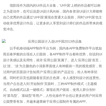
现阶段作为国内的UI作品大全集，‘UI中国’上榜的作品都可以称
之为是佳作，也可以说是UI设计风向标，国内各资深UI设计大师都将
自己优秀的作品通过‘UI中国’展现在普通大众面前，同时‘UI中国’也主
动收录优秀设计作品，让更多的人享受到设计师们的作品所带来的视
觉冲击。
以手机移动端APP制作平台为例，国内各APP免费制作平台犹如
雨后春笋般的出现在人们面前，各APP制作平台都有优势，但说到UI
设计美感以及实用性，就非‘应用公园’莫属了。进入‘应用公园’首页，
以‘浅’、‘淡’为主颜色的小清新界面使人有种眼前一亮的视觉感官，简
洁简约的页面设计告知用户‘应用公园’的产品定位，给人有种亲切
感。同时栏目页也跟随着首页的主色调，令人感受到设计的连贯性。
当用户点击进入到‘开始制作’页面时，三种APP制作模式（主题模
式、自由模式以及一键模式）展现在用户面前，使用人群分别针
对‘菜鸟型’、‘基础型’等用户，人性化操作平台也让更多的用户对应用
公园赞誉有加，并越来越青睐于应用公园制作专属的APP。