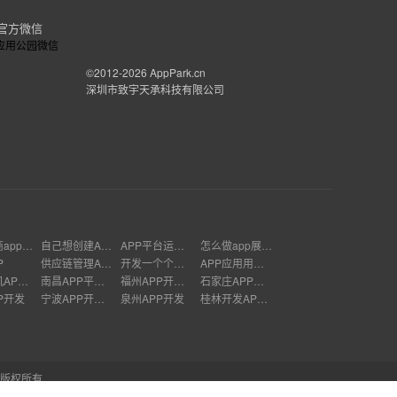
官方微信
©2012-2026
AppPark.cn
深圳市致宇天承科技有限公司
制作电商app公司排名
自己想创建APP
APP平台运营管理
怎么做app展示效果
P
供应链管理APP开发
开发一个个人app
APP应用用什么开发
武汉手机APP开发
南昌APP平台开发公司
福州APP开发多少钱
石家庄APP软件开发
P开发
宁波APP开发价格
泉州APP开发
桂林开发APP的公司有哪些
 版权所有
aS云、独立部署、app源码交付。