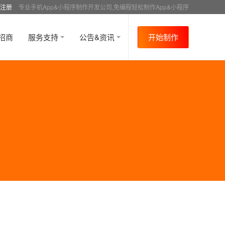
注册
专业手机App&小程序制作开发公司,免编程轻松制作App&小程序
招商
服务支持
公告&资讯
开始制作