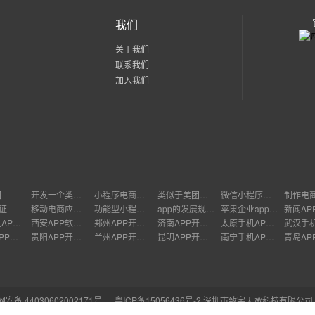
我们
关于我们
联系我们
加入我们
园
开发一个类似美团的小程序
小程序电商运营
类似于美团外卖app怎么制作
微信小程序如何盈利
可证
移动电商应用app开发
功能型小程序案例
app的发展规划和策略
苹果企业app开发
新闻AP
天津手机APP开发
西安APP软件开发
郑州APP开发价格
济南APP开发公司
太原手机APP开发
哈尔滨APP开发
贵阳APP开发多少钱
兰州APP开发公司
昆明APP开发多少钱
南宁手机APP开发
青岛AP
安备 44030602002171号
粤ICP备15056436号-2
深圳市致宇天承科技有限公司
司,10年app软件开发经验,主营APP开发、软件定制开发、小程序制作等服务，支持Sa