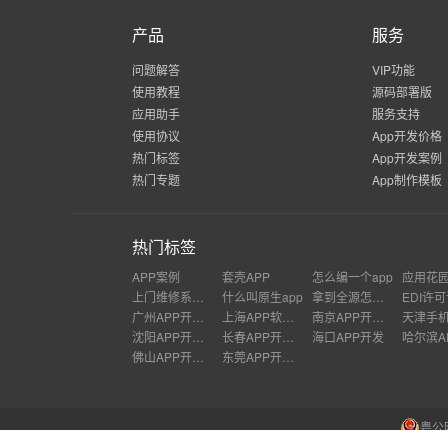
产品
服务
问题解答
VIP功能
使用教程
源码部署版
应用助手
服务支持
使用协议
App开发价格
热门标签
App开发案例
热门专题
App制作模板
热门标签
APP案例
套壳APP
怎么编一个app
应用花
上门维修系统设计
什么叫原生app
拿到全源怎么制作成apk软件
EDI许
广州APP开发公司
上海APP软件开发公司
南京APP开发外包
沈阳APP开发公司
长春APP开发价格
海口APP开发
佛山APP开发公司
东莞APP开发公司
粤公网
应用公园,专业级app制作开发公