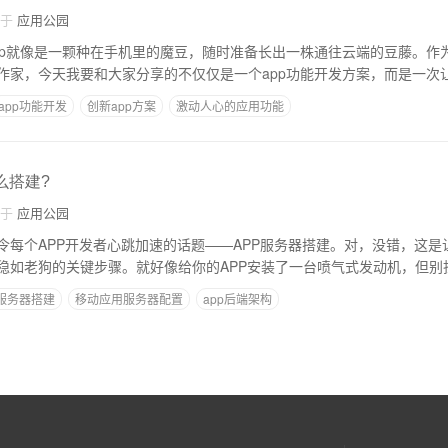
自于
应用公园
pp就像是一颗种在手机里的魔豆，随时准备长出一株通往云端的豆藤。作
作家，今天我要和大家分享的不仅仅是一个app功能开发方案，而是一次
app功能开发
创新app方案
激动人心的应用功能
么搭建?
自于
应用公园
令每个APP开发者心跳加速的话题——APP服务器搭建。对，没错，这是让
稳如老狗的关键步骤。就好像给你的APP安装了一台喷气式发动机，但别
p服务器搭建
移动应用服务器配置
app后端架构