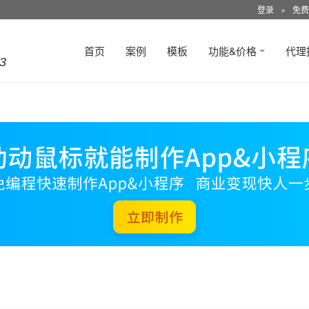
登录
●
免费
首页
案例
模板
功能&价格
代理
3