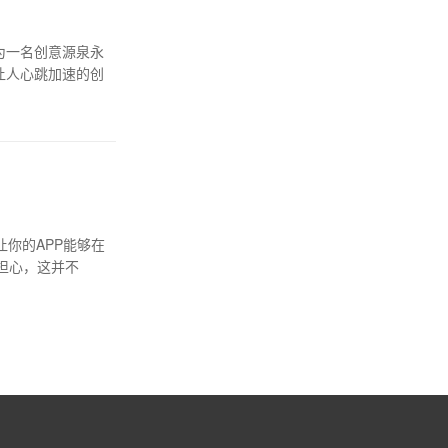
为一名创意源泉永
让人心跳加速的创
你的APP能够在
担心，这并不