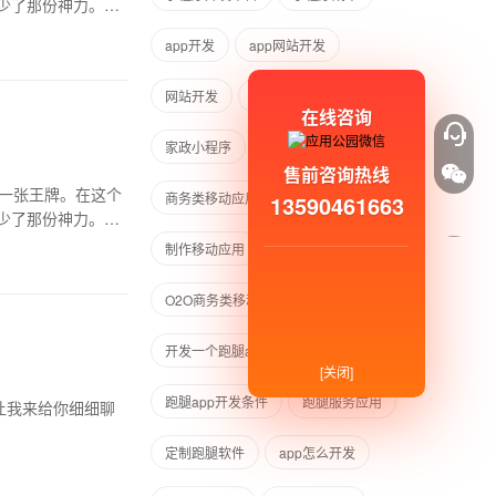
少了那份神力。今
app开发
app网站开发
网站开发
小程序专利
在线咨询
家政小程序
开发开发
售前咨询热线
一张王牌。在这个
商务类移动应用
移动应用
13590461663
少了那份神力。今
制作移动应用
O2O商务类移动应用
开发一个跑腿app
[关闭]
跑腿app开发条件
跑腿服务应用
让我来给你细细聊
定制跑腿软件
app怎么开发