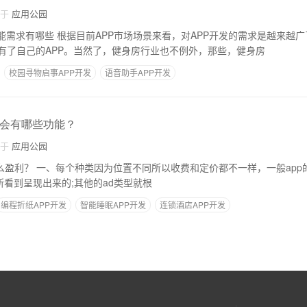
自于
应用公园
APP开发的需求是越来越广了。服装行业、餐
有了自己的APP。当然了，健身房行业也不例外，那些，健身房
校园寻物启事APP开发
语音助手APP开发
发会有哪些功能？
自于
应用公园
样，一般app的会包含开屏ad，
所看到呈现出来的;其他的ad类型就根
编程折纸APP开发
智能睡眠APP开发
连锁酒店APP开发