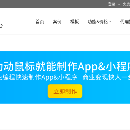
登录
●
免费
首页
案例
模板
功能&价格
代理
3