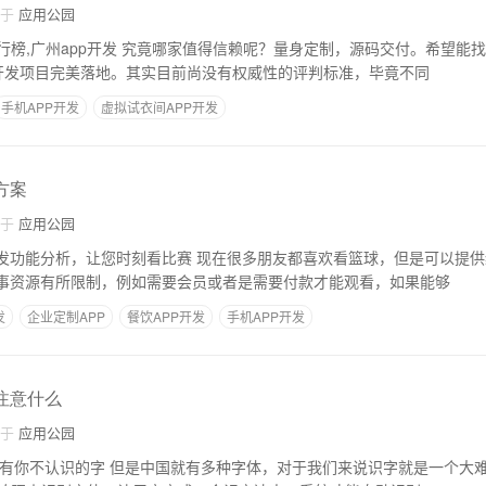
自于
应用公园
呢？量身定制，源码交付。希望能找一家专业靠谱的ap
开发项目完美落地。其实目前尚没有权威性的评判标准，毕竟不同
手机APP开发
虚拟试衣间APP开发
方案
自于
应用公园
比赛 现在很多朋友都喜欢看篮球，但是可以提供给大家看篮球比赛
赛事资源有所限制，例如需要会员或者是需要付款才能观看，如果能够
发
企业定制APP
餐饮APP开发
手机APP开发
注意什么
自于
应用公园
，对于我们来说识字就是一个大难题。识别字体APP