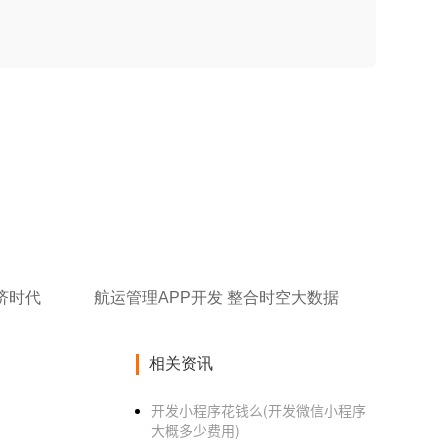
济时代
航运管理APP开发 整合时空大数据
相关资讯
开发小程序花钱么(开发微信小程序
大概多少费用)