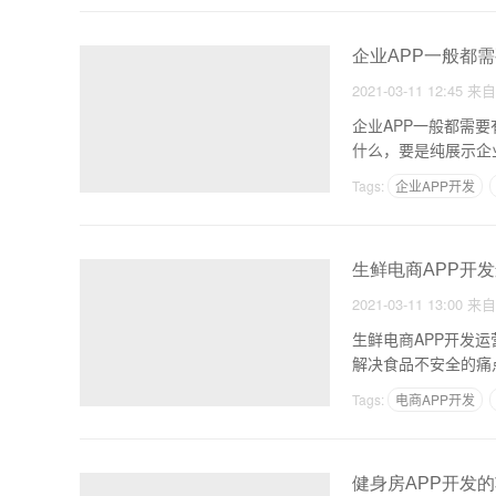
企业APP一般都
2021-03-11 12:45
来
企业APP一般都需要有哪些功能？开发成本多
什么，要是纯展示企
Tags:
企业APP开发
生鲜电商APP开
2021-03-11 13:00
来
生鲜电商APP开发运营需要注意的问题 生鲜电商APP开发
解决食品不安全的痛
Tags:
电商APP开发
健身房APP开发