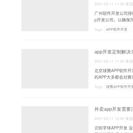
2021-03-11 11:30
来
广州软件开发公司排行榜,广州app开发 究竟哪家值得信赖
p开发公司，以确保
Tags:
APP软件开发
app开发定制解决
2021-03-11 11:45
来
北京球赛APP软件开发功能分析，让您时刻看
的APP大多都会对
Tags:
球赛APP软件开
外卖app开发需要
2021-03-11 12:00
来
识别字体APP开发 没有你不认识的字 但是中国就有多种字体