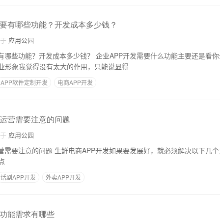
需要有哪些功能？开发成本多少钱？
自于
应用公园
少钱？ 企业APP开发需要什么功能主要还是看你企业用这个APP干
业形象我觉得没有太大的作用，只能说显得
APP软件定制开发
电商APP开发
发运营需要注意的问题
自于
应用公园
如果要发展好，就必须解决以下几个方面的问题： 一、
点
话剧APP开发
外卖APP开发
的功能需求有哪些