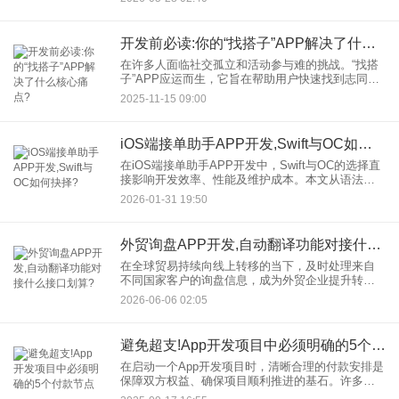
支持多语言的移动应用，不仅能够增强用户体验，
还能直接推动国际市场的
开发前必读:你的“找搭子”APP解决了什么核心痛点?
在许多人面临社交孤立和活动参与难的挑战。“找搭
子”APP应运而生，它旨在帮助用户快速找到志同道
合的伙伴，共同参与运动、旅行、学习等活动。但
2025-11-15 09:00
作为开发者，在投入资源之前，必须深入理解这类
APP解决了哪些核
iOS端接单助手APP开发,Swift与OC如何抉择?
在iOS端接单助手APP开发中，Swift与OC的选择直
接影响开发效率、性能及维护成本。本文从语法特
性、生态支持、开发效率、性能优化等维度深度对
2026-01-31 19:50
比，结合实际案例解析技术选型策略，助开发者精
准决策。
外贸询盘APP开发,自动翻译功能对接什么接口划算?
在全球贸易持续向线上转移的当下，及时处理来自
不同国家客户的询盘信息，成为外贸企业提升转化
率的关键。语言差异往往是沟通中的一道障碍。因
2026-06-06 02:05
此，在进行外贸询盘APP开发时，为应用集成自动
翻译功能，就成了一个实
避免超支!App开发项目中必须明确的5个付款节点
在启动一个App开发项目时，清晰合理的付款安排是
保障双方权益、确保项目顺利推进的基石。许多项
目出现纠纷或最终App开发费用远超预算，往往是因