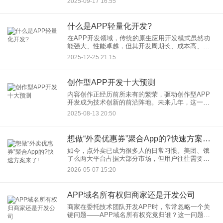
2025-09-17 16:55
为付款节点模糊不清。一份明确的付款计划不仅能
有效控制成本，还
什么是APP轻量化开发?
在APP开发领域，传统的原生应用开发模式虽然功
能强大、性能卓越，但其开发周期长、成本高、维
护复杂的特性，让许多企业和开发者开始寻求更高
2025-12-25 21:15
效的解决方案。正是在这样的背景下，“APP轻量化
开发”应运而生，并
创作型APP开发十大预测
内容创作正经历前所未有的繁荣，驱动创作型APP
开发成为技术创新的前沿阵地。未来几年，这一领
域将迎来深刻变革。以下是十大关键预测，揭示创
2025-08-13 20:50
作型APP开发的核心趋势： 1. AI深度赋能创作全流
程
想做“外卖优惠券”聚合App的?快速方案来了!
如今，点外卖已成为很多人的日常习惯。美团、饿
了么两大平台占据大部分市场，但用户往往需要在
两个App之间切换比价、找优惠券，体验并不顺畅。
2026-05-07 15:20
于是，一个新兴方向应运而生——外卖优惠券聚合
App。它将主流外卖
APP域名所有权归商家还是开发公司
商家在委托技术团队开发APP时，常常忽略一个关
键问题——APP域名所有权究竟归谁？这一问题一
旦在合作后期引发争议，可能直接影响业务的正常