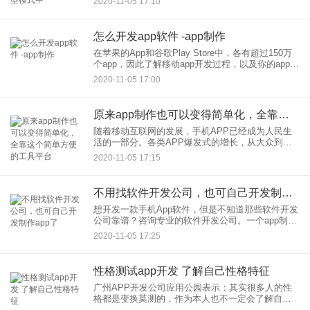
2020-11-05 17:10
大型企业直接外包给定制App制作的公司，一般一年
费用是十多万
怎么开发app软件 -app制作
在苹果的App和谷歌Play Store中，各有超过150万
个app，因此了解移动app开发过程，以及你的app如
何适应你的营销目标和市场定位是非常重要的。从
2020-11-05 17:00
移动设备的角度来看，移动应用开发生命周期只
原来app制作也可以变得简单化，全靠这个简单方便的工具平台
随着移动互联网的发展，手机APP已经成为人民生
活的一部分。各类APP爆发式的增长，从大众到小
众，满足着人群的需求。低头族已经不只有于年轻
2020-11-05 17:15
人，从微信朋友圈老爸老妈的更新频率就可以看出
来，这是一个全民AP
不用找软件开发公司，也可自己开发制作app了
想开发一款手机App软件，但是不知道那些软件开发
公司靠谱？咨询专业的软件开发公司。一个app制作
报价数十万，没有多少资金？急需一款电商app软
2020-11-05 17:25
件，但是开发周期通常3个月，赶不上？ 别怕，现在
app开发
性格测试app开发 了解自己性格特征
广州APP开发公司应用公园表示：其实很多人的性
格都是变换莫测的，作为本人也不一定会了解自
己。人性有很多隐形的东西，因此要经过测试才知