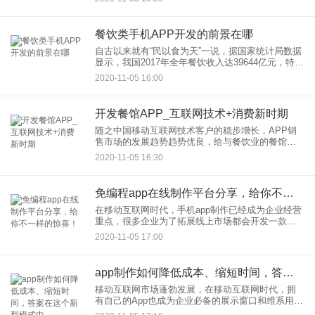
场上出现了一款主要服务于城市青年群体的长租公
寓APP平台，借助物联网
餐饮类手机APP开发的前景在哪
自古以来就有“民以食为天”一说，据国家统计局数据
显示，我国2017年全年餐饮收入达39644亿元，特别
是现在，通过手机点餐已经成为生活的一部分，如
2020-11-05 16:00
果没有自己的平台，那么必将失去大部分利润。餐
饮类手机A
开发餐馆APP_互联网技术+消费新时期
随之中国移动互联网技术客户的稳步增长，APP销
售市场的发展趋势趋势优良，给与餐饮业的餐馆
APP开发设计随之时期的发展趋势应时而生。现阶
2020-11-05 16:30
段人们的销售市场刚开始踏入“互联网技术+”时期，
APP刚开始更普遍
免编程app在线制作平台分享，给你不一样的惊喜！
在移动互联网时代，手机app制作已经成为企业经营
重点，很多企业为了拓展线上市场都会开发一款自
己的手机app软件。但是又没有专业的软件开发团
2020-11-05 17:00
队，如果找外包公司去开发，又觉得常常会遇到不
靠谱的公司，各种坑
app制作如何降低成本、缩短时间，答案在这个新型模式中
移动互联网市场蓬勃发展，在移动互联网时代，拥
有自己的App也成为企业必备的展示窗口和维系用户
的平台，是每个企业布局移动营销的“入场券”。很多