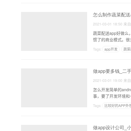
怎么制作蔬菜配送a
2021-03-01 18:50
来
蔬菜配送app好做么，有什么运营的诀窍么？ 可能
惯了的商业模式。很
Tags:
app开发
蔬菜
做app要多钱_二
2021-03-01 19:00
来
怎么开发简单的andr
事，要了开发环境和一本
Tags:
比较好的APP外
做app设计公司_