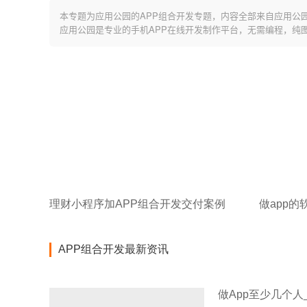
本专题为应用公园的APP组合开发专题，内容全部来自应用公
应用公园是专业的手机APP在线开发制作平台，无需编程，纯
理财小程序加APP组合开发交付案例
做app的
APP组合开发最新资讯
做App至少几个人