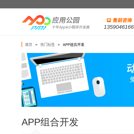
1359046166
首页
热门标签
APP组合开发
>
>
APP组合开发