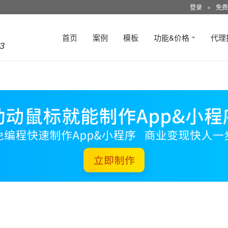
登录
●
免费
首页
案例
模板
功能&价格
代理
3