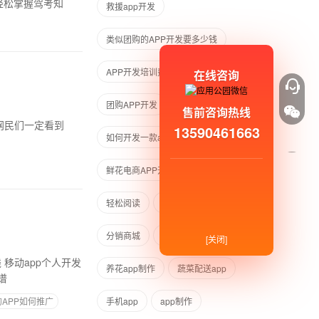
轻松掌握驾考知
救援app开发
类似团购的APP开发要多少钱
APP开发培训费用
开发APP价格
在线咨询
团购APP开发
O2O服务app多少钱
售前咨询热线
13590461663
如何开发一款app
母婴APP哪个好
鲜花电商APP开发公司
健康饮食
轻松阅读
同城
学习App开发
分销商城
app开发和制作的费用
[关闭]
 移动app个人开发
养花app制作
蔬菜配送app
谱
APP如何推广
手机app
app制作