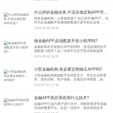
巨额罚款、声誉受损，重则导致业务停摆。 一、
什么样的金融业务,不适合做定制APP开发?
很多金融机构一上来就想做个“自己的专属APP”。但
作为在金融数字化领域摸爬滚打多年的从业者，我
必须泼盆冷水：并不是所有金融业务，都适合一上
2026-06-30 19:45
来就搞金融APP定制开发。 很多时候，定制
做金融APP,必须配套开发小程序吗?
金融机构在开发独立APP的同时，是否必须同步开
发配套小程序？这一决策不仅关乎技术架构选择，
更直接影响用户触达效率、运营成本及市场竞争
2026-06-30 19:35
力。本文从用户体验、成本效益、技术架构、合规
安全等维度深度解析，结合
小型金融机构,有必要定制独立APP吗?
小型金融机构面临数字化转型压力。本文从业务需
求、成本控制、用户体验、合规安全等维度，深度
解析小型金融APP开发的必要性，探讨定制独立金
2026-07-01 17:30
融APP如何成为中小机构突破竞争壁垒的关键工
具。
金融APP风控系统用什么技术?
金融APP已成为用户进行支付、理财和借贷等金融
活动的重要平台。在这一过程中，风控系统技术扮
演着关键角色，旨在识别和防范潜在风险，保障用