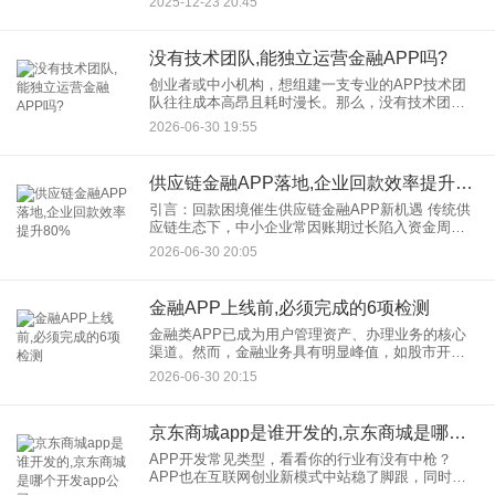
2025-12-23 20:45
户资金与信息安全。本文将详细介绍金融APP风控
系统所采用的核心技术
没有技术团队,能独立运营金融APP吗?
创业者或中小机构，想组建一支专业的APP技术团
队往往成本高昂且耗时漫长。那么，没有技术团
队，是否真的无法独立运营金融APP？答案并非完
2026-06-30 19:55
全否定，但需结合资源整合与运营策略的巧妙设
计。
供应链金融APP落地,企业回款效率提升80%
引言：回款困境催生供应链金融APP新机遇 传统供
应链生态下，中小企业常因账期过长陷入资金周转
困境。例如，某制造企业曾因核心客户拖欠应收账
2026-06-30 20:05
款超90天，导致原材料采购资金链断裂，被迫暂停
两条生产线。这
金融APP上线前,必须完成的6项检测
金融类APP已成为用户管理资产、办理业务的核心
渠道。然而，金融业务具有明显峰值，如股市开
盘、理财产品发售时，从证券交易系统每秒处理数
2026-06-30 20:15
万笔订单，到移动银行承载百万级用户存款安全，
任何微小失误都可能引发系
京东商城app是谁开发的,京东商城是哪个开发app公司
APP开发常见类型，看看你的行业有没有中枪？
APP也在互联网创业新模式中站稳了脚跟，同时也
反向推动了互联网创业的发展。APP开发可谓百花