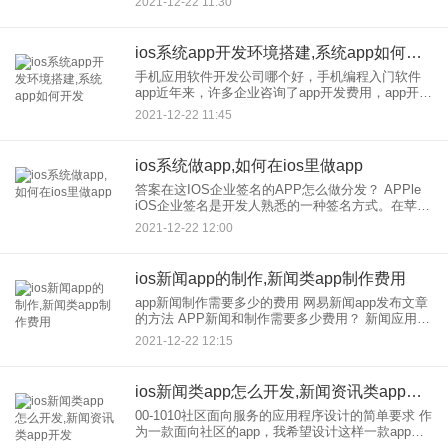
2021-12-22 11:30
快捷方便。具体情况还是要根据实际情况来分析进
行技术
ios系统app开发环境搭建,系统app如何开发
手机应用软件开发公司哪个好，手机编程入门软件
app近年来，许多企业咨询了app开发费用，app开发
函数和app开发过程。2021年到今年，电子设备发展
2021-12-22 11:45
迅速，无论是硬件还是软件都有了质的飞跃，流量
更大。
ios系统做app,如何在ios里做app
答案在这IOS企业签名的APP怎么做分发？ APPle
iOS企业签名是开发人熟悉的一种签名方式。在苹果
AppStore投放难度越来越大的今天，使用企业签名
2021-12-22 12:00
做app应用的内测分发，确实是一种非常高效
ios新闻app的制作,新闻类app制作费用
app新闻制作需要多少的费用 网易新闻app发布文章
的方法 APP新闻和制作需要多少费用？ 新闻应用软
件制作解决方案 新闻APP软件制作解决方案1。图书
2021-12-22 12:15
分类：为了满足用户的差异化需求，
ios新闻类app怎么开发,新闻资讯类app开发
00-1010社区面向服务的应用程序设计的简单要求 作
为一款面向社区的app，我希望设计这样一款app，
造福于民。深圳应用设计公司陈一科技将简要梳理