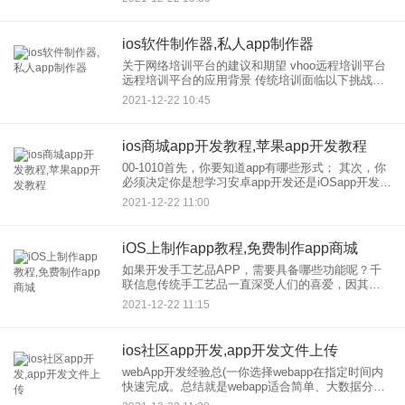
些不了解
ios软件制作器,私人app制作器
关于网络培训平台的建议和期望 vhoo远程培训平台
远程培训平台的应用背景 传统培训面临以下挑战：
1)实施成本高 2)缺乏连续性 3)资源利用不足 4)培训
2021-12-22 10:45
覆盖面小
ios商城app开发教程,苹果app开发教程
00-1010首先，你要知道app有哪些形式； 其次，你
必须决定你是想学习安卓app开发还是iOSapp开发
安卓开发涉及的技术点非常复杂。 主要知识点如
2021-12-22 11:00
下： 1.开发环境，安卓
iOS上制作app教程,免费制作app商城
如果开发手工艺品APP，需要具备哪些功能呢？千
联信息传统手工艺品一直深受人们的喜爱，因其工
艺精湛、小巧玲珑的特点而受到人们的追捧。 随着
2021-12-22 11:15
移动互联网的发展，出现了一款专门的手工艺APP
软件，让很多喜
ios社区app开发,app开发文件上传
webApp开发经验总(一你选择webapp在指定时间内
快速完成。总结就是webapp适合简单、大数据分析
和报表展现的应用，可以展现跨平台的优势，开发