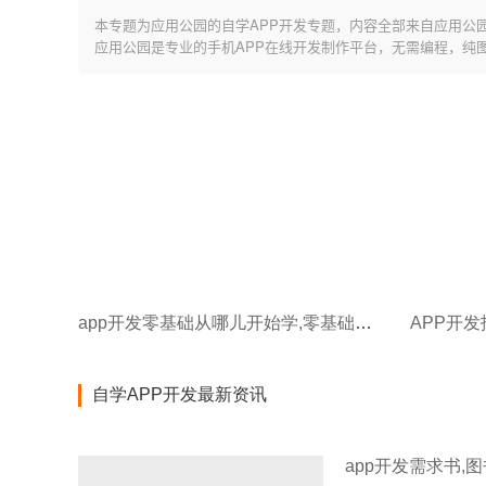
本专题为应用公园的自学APP开发专题，内容全部来自应用公
应用公园是专业的手机APP在线开发制作平台，无需编程，纯
app开发零基础从哪儿开始学,零基础学app开发应该如何自学
自学APP开发最新资讯
app开发需求书,图