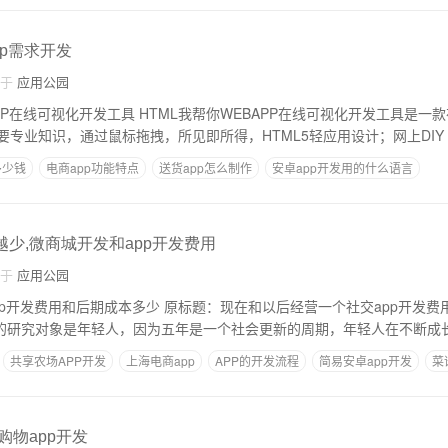
pp需求开发
自于
应用公园
APP在线可视化开发工具 HTML我帮你WEBAPP在线可视化开发工具是一
要专业知识，通过鼠标拖拽，所见即所得，HTML5轻应用设计；网上DIY
多少钱
电商app功能特点
送货app怎么制作
安卓app开发用的什么语言
钱
一万元创业好项目
越少,微商城开发和app开发费用
自于
应用公园
pp开发费用和后期成本多少 原标题：现在和以后经营一个社交app开发费
恒的研究对象是年轻人，因为五年是一个社会更新的周期，年轻人在不断成
共享农场APP开发
上海电商app
APP的开发流程
简易安卓app开发
菜
购物app开发