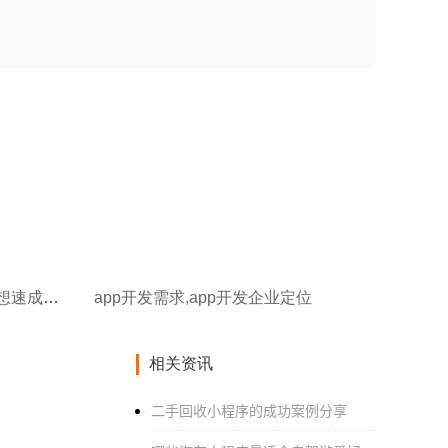
app开发零基础教程,零基础却想速成开发app
app开发需求,app开发企业定位
相关资讯
二手回收小程序的成功案例分享