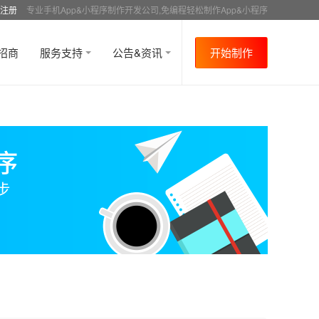
注册
专业手机App&小程序制作开发公司,免编程轻松制作App&小程序
招商
服务支持
公告&资讯
开始制作