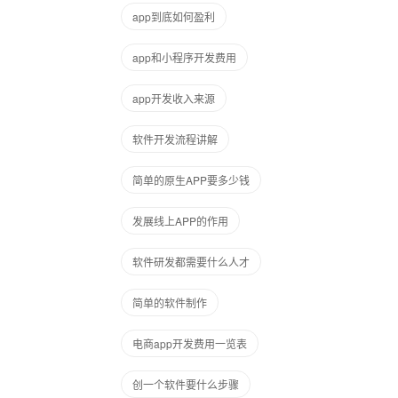
app到底如何盈利
app和小程序开发费用
app开发收入来源
软件开发流程讲解
简单的原生APP要多少钱
发展线上APP的作用
软件研发都需要什么人才
简单的软件制作
电商app开发费用一览表
创一个软件要什么步骤