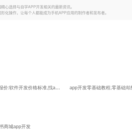
园精心选择与自学APP开发相关的最新资讯。
图形化操作，让每个人都能成为手机APP应用的制作者和发布者。
APP开发报价:软件开发价格标准,找app外包公司要注意什么？
书商城app开发