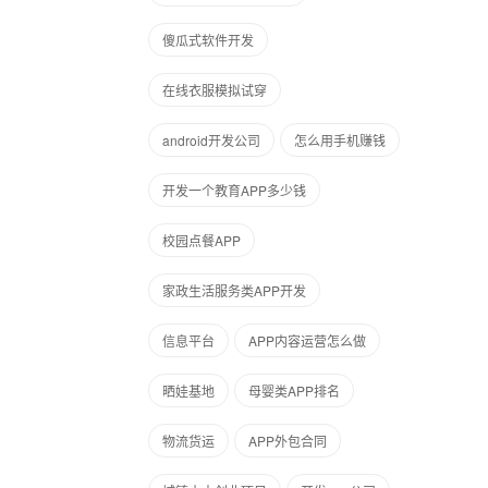
傻瓜式软件开发
在线衣服模拟试穿
android开发公司
怎么用手机赚钱
开发一个教育APP多少钱
校园点餐APP
家政生活服务类APP开发
信息平台
APP内容运营怎么做
晒娃基地
母婴类APP排名
物流货运
APP外包合同