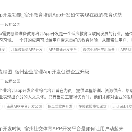
pp开发功能_宿州教育培训App开发如何实现在线的教育优势
自于
应用公园
pp需要哪些准备教育培训App开发是一个适应教育互联网发展的行业，通
习习惯。一个好的应用可以给用户带来良好的教育体验，从而留住用户，
开发
儿童教育类APP开发
APP快速开发平台
微信小程序应用场景
APP
流程图_宿州企业管理App开发促进企业升级
自于
应用公园
企业培训app开发企业综合培训旨在为员工提供课程培训、资源供应、帮
业表现出充分的人文关怀。只有当员工变得优秀时，他们才能对企业的发
发
南昌APP平台开发公司
傻瓜式软件开发
在线衣服模拟试穿
android开
pp开发时间_宿州社交体育APP开发平台是如何让用户动起来