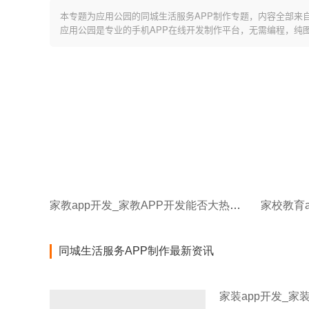
本专题为应用公园的同城生活服务APP制作专题，内容全部来
应用公园是专业的手机APP在线开发制作平台，无需编程，纯
家教app开发_家教APP开发能否大热的在线教育市场分一杯羹
同城生活服务APP制作最新资讯
家装app开发_家