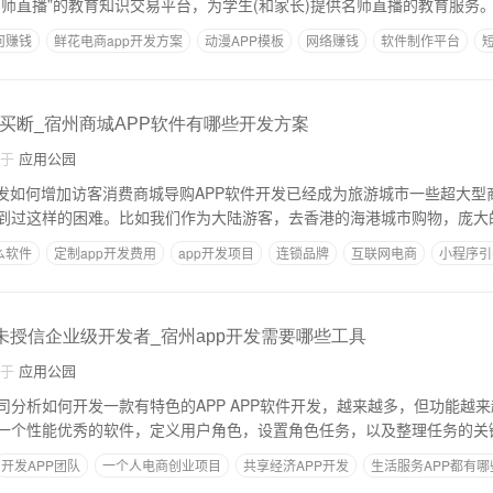
名师直播”的教育知识交易平台，为学生(和家长)提供名师直播的教育服务
何赚钱
鲜花电商app开发方案
动漫APP模板
网络赚钱
软件制作平台
城买断_宿州商城APP软件有哪些开发方案
自于
应用公园
开发如何增加访客消费商城导购APP软件开发已经成为旅游城市一些超大型
到过这样的困难。比如我们作为大陆游客，去香港的海港城市购物，庞大
么软件
定制app开发费用
app开发项目
连锁品牌
互联网电商
小程序引
示未授信企业级开发者_宿州app开发需要哪些工具
自于
应用公园
司分析如何开发一款有特色的APP APP软件开发，越来越多，但功能越
一个性能优秀的软件，定义用户角色，设置角色任务，以及整理任务的关
开发APP团队
一个人电商创业项目
共享经济APP开发
生活服务APP都有哪