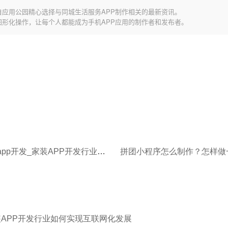
自应用公园精心选择与同城生活服务APP制作相关的最新资讯。
图形化操作，让每个人都能成为手机APP应用的制作者和发布者。
家校教育app开发_家装APP开发行业如何实现互联网化发展
装APP开发行业如何实现互联网化发展