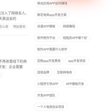
移动应用APP如何赚钱
也注入了网络名人、
鲜花电商app开发方案
天奥运会的
动漫APP模板
网络赚钱
营怎么做
晒娃基地
软件制作平台
短租房APP哪个好
制作APP需要什么软件
不再依靠线下的商
定制app开发费用
app开发项目
开发：企业需要
连锁品牌
互联网电商
发
小程序引导APP
APP模板开发
开发APP团队
一个人电商创业项目