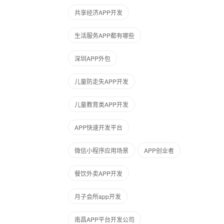
共享经济APP开发
生活服务APP都有哪些
深圳APP外包
儿童防走失APP开发
儿童教育类APP开发
APP快速开发平台
微信小程序应用场景
APP创业者
餐饮外卖APP开发
月子会所app开发
南昌APP平台开发公司