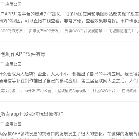
自于
应用公园
地产APP开发平台的爆点为了跟风，很多地图应用和地图网站都实现了现
地方的视图，可以直接在线查看，非常方便，查看效果非常好。用户也很
APP制作方法
资讯发布APP开发
外卖O2O平台发展前景
同城购物送货上门a
情包制作APP软件有毒
自于
应用公园
为什么会成为大趋势？企业，大大小小，都推出了自己的手机应用。我觉得
通电信等都在制作推出了自己的移动应用，第三届互联网大会之后，人们
美妆商城
app开发 应用公园
盆栽植物App模板
社区O2O平台
在线教育a
_教育app开发如何玩出新花样
自于
应用公园
为家教APP领域发展的突破口的发展发生了很大的变化。在这样的发展背