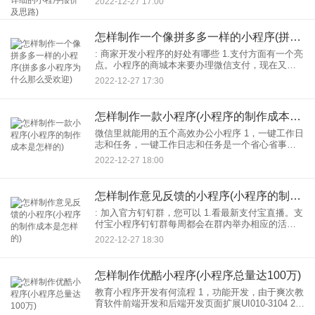
2022-12-27 17:00
时间。 3.这个程序每次关机都能自动保存每次
怎样制作一个像拼多多一样的小程序(拼多多小程序为什么那么受欢迎)
: 商家开发小程序的好处有哪些 1.支付方面有一个亮
点。小程序的商城本来要办理微信支付，现在又要
办理微信支付业务经营许可证，但是办理企业，但
2022-12-27 17:30
是个人业务，我无法办理应用应用。而HTML5商城
的支付
怎样制作一款小程序(小程序的制作成本是怎样的)
微信里就能用的五个高效办公小程序 1，一键工作日
志和任务，一键工作日志和任务是一个省心省事的
办公室工具。使用起来非常简单。员工可以利用工
2022-12-27 18:00
作日志功能，记录工作内容，写入需要协调的工作
内容。只邀请你
怎样制作意见反馈的小程序(小程序的制作成本是怎样的)
: 加入官方钉钉群，您可以 1.看最新支付宝直播。支
付宝小程序钉钉群每周都会在群内举办相应的活动
直播，邀请支付宝小程序的技术专家分享支付宝小
2022-12-27 18:30
程序开发的技巧，介绍最新的功能，开发010-
3102。
怎样制作优酷小程序(小程序总量达100万)
教育小程序开发有何流程 1，功能开发，由于爽次教
育软件前端开发和后端开发页面扩展UI010-3104 2.
系统测试，技术专业测试的工程师会对开发，OK功