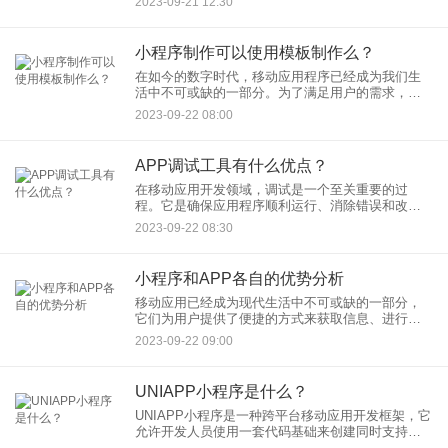
2023-09-21 12:30
财产。固定资产管理系统在多个领域中都有广泛的
应用，以下是一些常见的应用
小程序制作可以使用模板制作么？
在如今的数字时代，移动应用程序已经成为我们生
活中不可或缺的一部分。为了满足用户的需求，开
发人员们寻求各种各样的方法来简化应用程序的创
2023-09-22 08:00
建过程，以提高效率和降低成本。小程序是一种流
行的移动应用程序形式，它
APP调试工具有什么优点？
在移动应用开发领域，调试是一个至关重要的过
程。它是确保应用程序顺利运行、消除错误和改进
性能的关键步骤。为了简化和加速调试过程，开发
2023-09-22 08:30
人员使用各种各样的工具，其中之一是APP调试工
具。本文将探讨APP调试
小程序和APP各自的优势分析
移动应用已经成为现代生活中不可或缺的一部分，
它们为用户提供了便捷的方式来获取信息、进行交
流和完成各种任务。在移动应用的领域，小程序和
2023-09-22 09:00
APP是两种常见的形式，它们各自具有一系列独特
的优势。本文将分析小程
UNIAPP小程序是什么？
UNIAPP小程序是一种跨平台移动应用开发框架，它
允许开发人员使用一套代码基础来创建同时支持多
个平台的小程序。这个框架的目标是简化移动应用