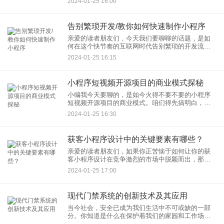
2024-01-25 16:00
Equipment Manufacturer，原始设备
告别繁琐开发/教你如何快速制作小程序
亲爱的读者朋友们，今天我们要聊聊的话题，是如
何在这个快节奏的互联网时代告别繁琐的开发流
程，快速制作小程序！是的，你没听错，是快速
2024-01-25 16:15
哦！ 我们都知道，小程序如今已经像
小程序短视频开源项目的商业模式探秘
小编我今天要聊的，是如今火得不要不要的小程序
短视频开源项目的商业模式。咱们得先搞明白，小
程序是啥玩意儿。想象一下，你在微信里，点点
2024-01-25 16:30
点，不用下载安装，一个轻量级的应用就跳出来，
这就是小程序的魔力！而短视
获客小程序设计中的关键要素有哪些？
亲爱的读者朋友们，如果你正苦恼于如何让你的获
客小程序设计在竞争激烈的市场中脱颖而出，那么
请紧跟我的步伐，我们一起探索获客小程序设计的
2024-01-25 17:00
关键要素。 首先，我要说，获客
现代门禁系统的创新技术及其应用
当今社会，安全已成为我们生活中不可或缺的一部
分。你知道是什么在保护着我们的家园和工作场
所，使之不受外来威胁的侵扰吗？没错，就是那个