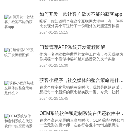
你得在“想象力的彩虹”和“现实的钱包”之间找到那条
微妙的平衡线。所以
如何开发一款让客户欲罢不能的获客app
哎呀，你知道吗？在这个互联网大潮中，有一件事
比发现外卖小哥送错了一份额外的鸡腿还要惊喜
——那就是开发一款让客户欲罢不能的获客app。这
2024-01-25 15:15
可不是什么随随便便就能完成的任务，它需要细致
的规划、精湛的技术和一
门禁管理APP系统开发流程图解
作为一名深陷数字世界的文字工作者，今天我要为
你揭秘一个看似神秘却越来越普及的技术实物——
门禁管理APP。哦，没错，那个让你轻轻一刷手机
2024-01-25 15:30
就能开门的小玩意儿。要知道，这不仅仅是一种魔
法，而是一项高端大气上
获客小程序与社交媒体的整合策略是什么？
在这个数字化营销的黄金时代，我总是跃跃欲试，
想把每一个新鲜的概念都实践一番。今天，让我们
一起探讨的主角是获客小程序。它就像是一个营销
2024-01-25 15:45
界的瑞士军刀，整合到社交媒体中，可以达到1+1>2
的奇效。那么
OEM系统软件和定制系统在代还软件中的应用场景
在这个高速发展的互联网时代，OEM系统软件如同
一位无形的魔术师，在各行各业中悄悄施展魔法。
特别是在代还软件的应用场景中，OEM（Original