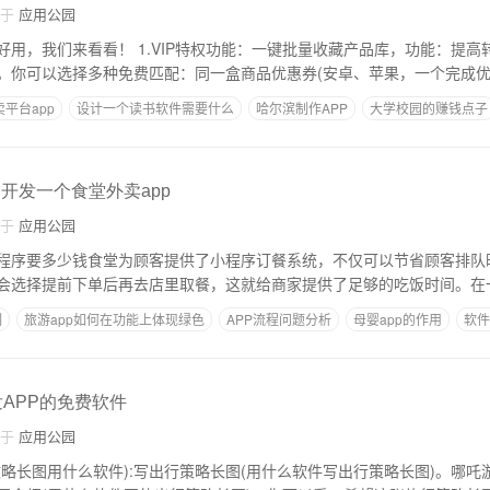
自于
应用公园
功能：一键批量收藏产品库，功能：提高转化率，引导粉丝
。你可以选择多种免费匹配：同一盒商品优惠券(安卓、苹果，一个完成
平台app
设计一个读书软件需要什么
哈尔滨制作APP
大学校园的赚钱点子
的
,开发一个食堂外卖app
自于
应用公园
程序要多少钱食堂为顾客提供了小程序订餐系统，不仅可以节省顾客排队
会选择提前下单后再去店里取餐，这就给商家提供了足够的吃饭时间。在
制
旅游app如何在功能上体现绿色
APP流程问题分析
母婴app的作用
软件
发APP的免费软件
自于
应用公园
攻略长图用什么软件):写出行策略长图(用什么软件写出行策略长图)。哪吒