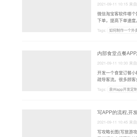
2021-09-11 10:15
来
微信淘宝客软件哪个好用，我们来看看！ 1.VIP特权
下单，提高下单速度
Tags:
如何制作一个外卖
京东app是用什么开发
内部食堂点餐APP
2021-09-11 10:30
来
开发一个食堂订餐小
疏导客流。很多顾客
子菜
Tags:
泉州app开发定
APP设计验收
写APP的流程,开
2021-09-11 10:45
来
写攻略长图(写旅游