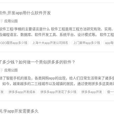
软件,开发app用什么软件开发
自于
应用公园
言是什么 软件工程是用工程方法研究有效、实用、高质量软件的构建
和维护的学科。它涉及编程语言、数据库、软件开发工具、系统平台、设计模式等。 软件工程
O2O服务app多少钱
上海十大app开发公司排名
上门美甲app多少钱
app
程
花了多少钱？如何做一个类似拼多多的软件？
自于
应用公园
进了智能手机的普及，各类网购app的出现，给人们日常生活带来了诸多
一。如今，越来越多的二三线城市以及城镇的居民，通过使用拼多多这类商
开发
拼多多app开发成本
拼多多app开发花了多少钱
拼多多app开发
做一
p需要多少钱
间,学app开发需要多久