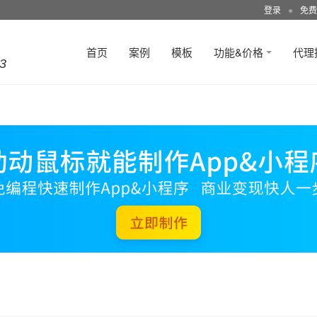
登录
●
免费
首页
案例
模板
功能&价格
代理
3