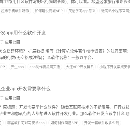
图介绍(用什么软件写的出行策略长图)。你可以看。希望这张旅行策略长图
超市手机软件制作
如何建设商城APP
英语学习app意义
微网站小程序官网
开发app用什么软件开发
自于
应用公园
件著作权申请表》的注意事项： 1.软件代码行：
务必填写所有软件代码的行数(无空格或注释)； 2.软件名称：一般以平台、
PP
养生app
app制作傻瓜网页版
大连APP开发排名
小程序开发集成安
p得多少钱
,企业app开发需要学什么
自于
应用公园
什么软件？ 随着互联网技术的不断发展，IT行业技术人才的待遇也在
毕业生和想转行的人都想进入软件开发行业。那么软件开发应该学什么呢
司
哪些软件可以写安卓app
如何制作简易APP
开发一套软件收多少钱
P
三大APP开发平台