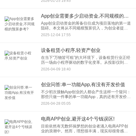
2026-01-25 19:45
业者开辟通往高利润的道路。 创业孵化小程序的
App创业需要多少启动资金,不同规模的预算参考?
App创业启动资金的筹备往往成为项目落地的第一道
阻碍。本文将从不同规模预算切入，为创业者提供
清晰的资金规划框架。同时结合真实案例与行业数
2025-12-04 17:55
据，为创业者提供可落地的资金规划参考。
设备租赁小程序,轻资产创业
在当下“万物皆可租”的大环境下，设备租赁行业正经
历一场由小程序驱动的数字化变革。从投影仪到无
人机，从咖啡机到高端礼服，借助设备租赁小程
2026-04-09 18:40
序，用户通过简单的线上操作，设备即可配送至指
定地点。这种借助设备租
创业问答:单一功能App,有没有开发价值
不少初次接触App创业的人都会产生这样一个疑问：
那些只做一件事的单一功能App，真的还有开发价值
吗？比如手电筒、计算器、待办清单、单位换算
2026-04-28 05:05
等。功能如此简单，用户会不会很快卸载？还能不
能赚到钱？这个问题
电商APP创业,避开这4个亏钱误区!
目前依然有无数怀揣梦想的创业者涌入电商APP创
业的浪潮中。然而，理想很丰满，现实却很骨感。
我们看到太多APP上线即“见光死”，或者烧完投资人