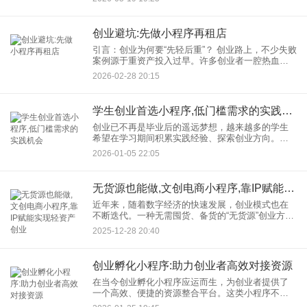
不仅改变了传统服务模式，也创造了新的商业机
会。然而，在共享设备这条赛
创业避坑:先做小程序再租店
引言：创业为何要“先轻后重”？ 创业路上，不少失败
案例源于重资产投入过早。许多创业者一腔热血租
下门店、装修、囤货，却发现客流稀少、成本高
2026-02-28 20:15
企，最终资金链断裂。而“先开发小程序再租店”的模
式，通过数字化
学生创业首选小程序,低门槛需求的实践机会
创业已不再是毕业后的遥远梦想，越来越多的学生
希望在学习期间积累实践经验、探索创业方向。而
小程序，凭借其低门槛、易上手、成本可控的特
2026-01-05 22:05
点，正成为学生群体开启创业之路的理想选择。 为
何小
无货源也能做,文创电商小程序,靠IP赋能实现轻资产创业
近年来，随着数字经济的快速发展，创业模式也在
不断迭代。一种无需囤货、备货的“无货源”创业方
式，正通过文创电商小程序悄然兴起。这种模式以
2025-12-28 20:40
IP赋能为引擎，真正实现了轻资产创业的低门槛与
灵活性，为许多创作者
创业孵化小程序:助力创业者高效对接资源
在当今创业孵化小程序应运而生，为创业者提供了
一个高效、便捷的资源整合平台。这类小程序不仅
降低了创业门槛，更通过精准的资源对接，帮助创