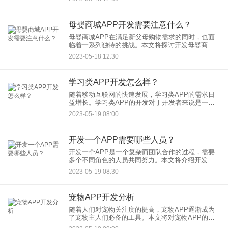
素，包括技术开发、设计、测试、运维和市场推广
等方面的费用，以帮助
母婴商城APP开发需要注意什么？
母婴商城APP在满足新父母购物需求的同时，也面
临着一系列独特的挑战。本文将探讨开发母婴商城
APP时需要注意的关键要点，包括用户体验、商品
2023-05-18 12:30
品类和质量、安全性和隐私保护、社交互动等方
面，以帮助开发者顺利实
学习类APP开发怎么样？
随着移动互联网的快速发展，学习类APP的需求日
益增长。学习类APP的开发对于开发者来说是一个
有挑战性的任务，但它也提供了一个巨大的商业机
2023-05-19 08:00
会。学习类APP的开发可以为用户提供个性化的学
习体验，为他们提供
开发一个APP需要哪些人员？
开发一个APP是一个复杂而团队合作的过程，需要
多个不同角色的人员共同努力。本文将介绍开发一
个APP所需要的关键人员角色，包括项目经理、
2023-05-19 08:30
UI/UX设计师、开发工程师、测试工程师和运维工程
师，以帮助您了解
宠物APP开发分析
随着人们对宠物关注度的提高，宠物APP逐渐成为
了宠物主人们必备的工具。本文将对宠物APP的开
发进行分析，包括市场潜力、功能需求、用户体验