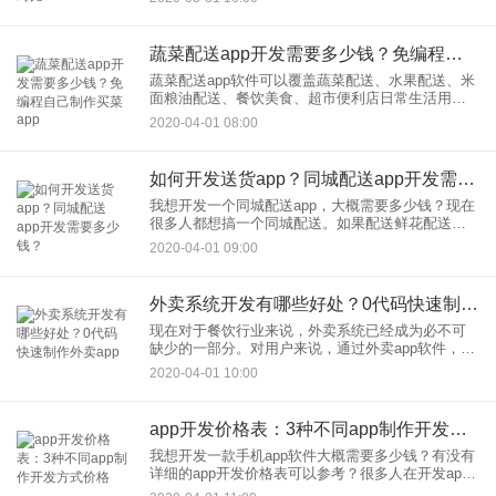
大家进行对比分析。第1种：原生app开发原生app开
发就是基
蔬菜配送app开发需要多少钱？免编程自己制作买菜app
蔬菜配送app软件可以覆盖蔬菜配送、水果配送、米
面粮油配送、餐饮美食、超市便利店日常生活用品
等等领域。让用户通过手机app就能快速选购商品，
2020-04-01 08:00
在线下单之后，由配送员直接送货上门。对消费者
来说，线上购物加
如何开发送货app？同城配送app开发需要多少钱？
我想开发一个同城配送app，大概需要多少钱？现在
很多人都想搞一个同城配送。如果配送鲜花配送医
药配送等等，通过配送软件为本地人提供上门送货
2020-04-01 09:00
的服务。在移动互联网越来越便利的今天，同城配
送app的市场越来越
外卖系统开发有哪些好处？0代码快速制作外卖app
现在对于餐饮行业来说，外卖系统已经成为必不可
缺少的一部分。对用户来说，通过外卖app软件，可
以快速查看周边的商家美食，不用跑腿，不用排队
2020-04-01 10:00
等待，通过手机app软件提前下单之后坐等送货送货
上门。对商家来说
app开发价格表：3种不同app制作开发方式价格
我想开发一款手机app软件大概需要多少钱？有没有
详细的app开发价格表可以参考？很多人在开发app
的时候，第1个问题就是想搞清楚必须开发到底要投