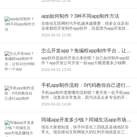
2020-04-01 11:00
入多少钱，但是市场上的app开发价格要比较模糊，
同样的a
app如何制作？3种不同app制作方法
在移动互联网时代手机越来越重要，很多企业及创
业者都想开发制作app软件，但是因为app开发技术
门槛比较高，很多人对app如何制作并不了解，app
2020-04-01 12:00
如何制作呢？现在app制作可以分为3种不同的模
式，开发费
怎么开发app？免编程app制作平台，让你10分钟制作一个app
app软件是如何开发出来的呢？自己如何制作app软
件？app开发公司开发一款app大概需要多少钱啊？
如何从零把一个创意变为app产品上线？如果按照传
2020-04-01 13:00
统的编程开发模式要开发制作app，需要大量专业的
开发
手机app制作流程：0代码教你自己进行app制作
手机app制作需要哪些流程呢？要开发一款手机app
软件，说复杂非常复杂，因为涉及众多专业的开发
领域，涉及的专业开发人才包括安卓开发师、苹果
2020-04-01 14:00
iOS开发师、前端开发师、后台开发师、测试工程
师、运维人员等等
同城app开发多少钱？同城生活app市场及赚钱方式
现在大家都知道，快手抖音在三四线及县城地区非
常火。现在移动互联网较大的红利市场就是在三四
线及县城地区，一二线城市早已经饱和，而且县城