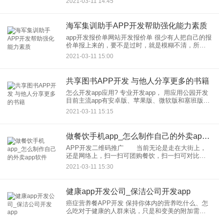
2021-03-11 14:45
己不想要的假货，怎么样才可以让自己的钱能花到
实
海军集训助手APP开发帮助强化能力素质
app开发报价单网站开发报价单 很少有人把自己的报
价单报上来的，要不是过时，就是模糊不清，所以
没有什么意义。如果你想了解APP开发的大概价值
2021-03-11 15:00
的话，可以从下面几个方
共享图书APP开发 与他人分享更多的书籍
怎么开发app应用? 专业开发app， 用应用公园开发
目前主流app有安卓版、苹果版、微软版和塞班版，
不过现在塞班版停止开发了。做app应用，做
2021-03-11 15:15
做餐饮手机app_怎么制作自己的外卖app软件
APP开发二维码推广 当前无论是走在大街上，
还是网络上，扫一扫可团购餐饮，扫一扫可对比商
品价格，扫一扫可下载手机APP开发，也带来了严
2021-03-11 15:30
重的安全隐患，恶意扣费、钓鱼网站的案例也越来
越多。其实，但扫描后
健康app开发公司_保洁公司开发app
癌症营养餐APP开发 保持你体内的营养吃什么、怎
么吃对于健康的人群来说，只是和变美的附加需
求，这方面的指导是必不可少的。 癌症营养餐APP