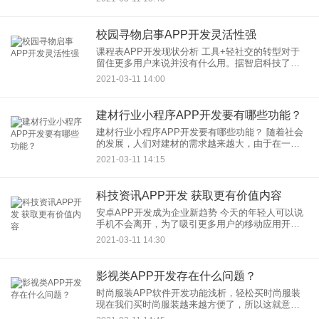
时，进行社交交友、活动通知等内容的主要平台之
一
校园寻物启事APP开发灵活性强
课程表APP开发现状分析 工具+轻社交的转型对于
留住更多用户来说并没有什么用。据智启科技了
解，目前我国大学生每年市场消费超过5000亿，这
2021-03-11 14:00
一庞大的数字吸引着各路人们都想分一杯羹，尤其
建材行业小程序APP开发要有哪些功能？
建材行业小程序APP开发要有哪些功能？ 随着社会
的发展，人们对建材的需求越来越大，由于在一般
的建材店里很难挑选到物美价廉的建材，很多人都
2021-03-11 14:15
开始想办法在网上去挑选建材产品。建材行业小程
序
科技资讯APP开发 获取更有价值内容
安卓APP开发成为企业新趋势 今天的年轻人可以说
手机不会离开，为了吸引更多用户的移动应用开发
不应该重复。 APP定制开发逐渐成熟，个性化定制
2021-03-11 14:30
移动应用已成为主流趋势。我相信随着发展，企
影视类APP开发存在什么问题？
时尚服装APP软件开发功能浅析，轻松买时尚服装
现在我们买时尚服装越来越方便了，所以这就意味
着我们会有许多的问题，就是花了大价钱买到了自