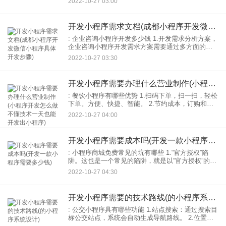
2022-10-27 03:00
模式：通过NetNet的网络技术小程序商城可以
开发小程序需求文档(成都小程序开发微信小程序具体开发步骤)
: 企业咨询小程序开发多少钱 1.开发需求分析方案，
企业咨询小程序开发需求方案需要通过多方面的定
位开发定位，产品经理根据企业商家的开发需求提
2022-10-27 03:30
出合理化建议逐步完善开发需求在这个过程中，需
要投入一定
开发小程序需要办理什么营业制作(小程序开发怎么做不懂技术一天也能开发出小程序)
: 餐饮小程序有哪些优势 1.扫码下单，扫一扫，轻松
下单。方便、快捷、智能。 2.节约成本，订购和收
藏时方便使用小程序。餐饮行业开发小程序可以大
2022-10-27 04:00
大节省人力资源成本。 3.提升业务。餐饮最
开发小程序需要成本吗(开发一款小程序需要多少钱)
: 小程序商城免费常见的坑有哪些 1.“官方授权”陷
阱。这也是一个常见的陷阱，就是以“官方授权”的名
义，你向客户展示你的实力。右图小程序不熟悉这
2022-10-27 04:30
个行业的小白可能很容易上当。实际上，微信小程
序一直
开发小程序需要的技术路线(的小程序系统设计)
: 公交小程序具有哪些功能 1.站点搜索：通过搜索目
标公交站点，系统会自动生成导航路线。 2.位置服
务只要打开小程序会自动打开位置系统，向用户显