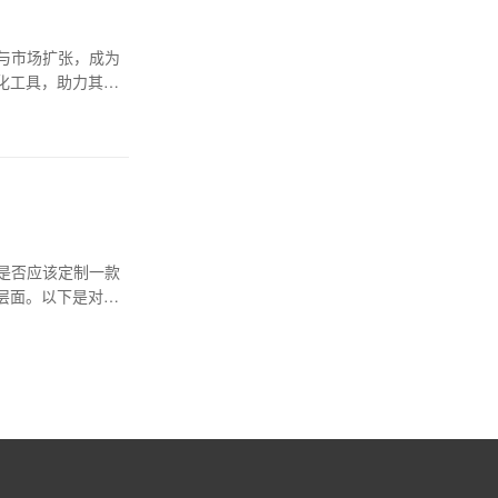
与市场扩张，成为
化工具，助力其在
是否应该定制一款
层面。以下是对品