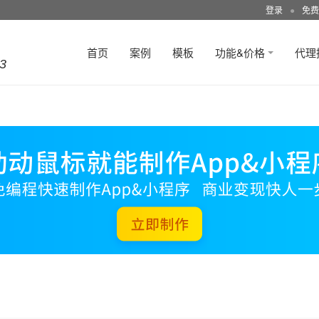
登录
●
免费
首页
案例
模板
功能&价格
代理
3