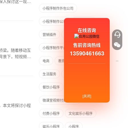
深入探讨这一现象
小程序制作外包公司
小程序制作公司
小程序模板
在线咨询
营销插件
模板类型
售前咨询热线
小程序制作平台
小程序开发
桥梁。随着移动互
13590461663
背景下，短视频与
电商
教育
金融
生活服务
生活服务类小程序
餐饮小程序
旅游小程序
[关闭]
微课堂视频付费小程序
。本文将探讨小程
付费小程序
文化娱乐小程序
娱乐小程序
小程序