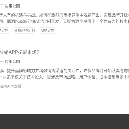
自于
应用公园
所未有的机遇与挑战。如何在激烈的市场竞争中脱颖而出，实现品牌升级
题。而酒水商城分销APP定制开发，无疑为酒企提供了一个强有力的数字
P定制
分销APP定制
APP定制
分销APP拓展市场?
自于
应用公园
场、提升品牌影响力并增强销售渠道的灵活性，许多品牌商开始认真考虑
这一决策不仅关乎技术投入，更涉及市场战略、用户体验、成本控制等多个
品牌APP定制