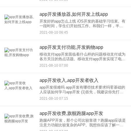
程。如果你有自己的电商平台。我建议你阅读这篇
文
app开发播放器,如何开发上线app
开发好的app怎么上线 iOS开发的基础学习结束。有
一段时间，学生们开始找工作。和我们一样，半路
出家，进入iOS开发行业，并没有得到市场的认可。
2021-08-10 06:45
企业招人，不如看考生的相关经历和教育程度。我
在开发有自己
app开发支付功能,开发购物app
移动支付app开发面临着什么样的问题移动支付成为
各方关注的热点话题。移动支付app开发实现了电子
支付、数据交换、身份认证、防伪、票务、广告等
2021-08-10 07:00
多种功能。由此引发了一系列新的用户消费和应用
模式。罗真科技边
app开发收入,app开发者收入
app开发很难吗 app开发有哪些技术要求吗零基础的
人应该如何学习app开发 (1)首先，我建议你先打好
java基础，了解基本的概念； (2)学习java，如果你
2021-08-10 07:15
有面向对象语言的基础，应
app开发收费,旗舰跑腿app开发
跑腿APP开发，那个公司比较靠谱？跑腿app应该是
注意力功能比较复杂的APP。我想你应该了解一下
公司，开发的一线城市，毕竟一线城市是技术人才