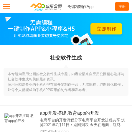
--免编程制作App
注册
社交软件生成
本专题为应用公园的社交软件生成专题，内容全部来自应用公园精心选择与
社交软件生成相关的最新资讯。
应用公园是专业的手机APP在线开发制作平台，无需编程，纯图形化操作，
让每个人都能成为手机APP应用的制作者和发布者。
app开发搭建,教育app的开发
电商平台的开发流程分享电商平台开发进程共享 浏
览2021年7月11日：返回列表 今天在电商，红鸟直
播的开发，主要分享了电商平台的建设和开发进
2021-08-10 06:30