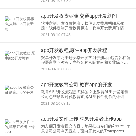
2021-08-10 07:30
的聚集地，比如广州。如果说广州的开发APP公司
更出名的话，那
app开发收费标准,交通app开发新闻
软件定制开发收费标准，软件开发费用明细原标
题：软件定制开发收费标准，软件开发费用详情 软
件定制开发收费标准，软件开发费用详情 随着信息
2021-08-10 07:45
技术的发展，市场上出现了各种各样的管理软件，
这给企业
app开发教程,原生app开发教程
安卓开发学习手册安卓开发学习手册app包含各种编
程语言学习教程，当然各种实际案例和专业练习也
是不可或缺的。安卓开发学习手册app帮助你在业余
2021-08-10 08:00
时间掌握编程技巧，并提供语言介绍！欢迎有需要
的朋友来西溪下载
app开发教育公司,教育app的开发
教育APP开发流程是怎样的？上教育APP开发定制
公司总结酷派时代教育直播APP软件制作的详细流
程：教育行业APP制作和公司的规模不同，但共同
2021-08-10 08:15
点是参与定制的人员是固定的，包括产品经理、设
计、前端、后端和
app开发文件上传,苹果开发者上传app
为方便开发者提交内容，苹果推出专门的App zt ' 苹
果公司公司今天宣布，面向开发人的Transporter应
用程序现在可以在MacAppStore上使用。