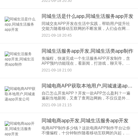
2021-09-18 20:30
态。对于城市工作者来说，同城外卖APP开发不可
或缺。用户可以通过软
同城生活是什么app,同城生活服务app开发
同城交友APP开发在生活中实践，帮助用户提升社
交能力随着移动互联网的不断发展，人们会在网上
获得各种各样的资讯，甚至有些用户会在网上完成
2021-09-18 20:45
社交活动。毕竟比起完成现实生活中的社交活动，
线上社交活动会更容易，
同城生活服务app开发,同城生活类app制作
免编程，快速完成一个生活服务APP开发制作，含
APP预约功能现在，看新闻，打游戏，聊天等。已
经成为常态。对于同城，的生活服务业来说，也需
2021-09-18 21:00
要实现移动互联。那么，一款包含预约，优惠券、
商家等功能的开发，生
同城电商APP获取本地用户,同城速递app开发公司
自己怎么开发APP？开发一款APP怎么盈利？一遍
遍刷当地新闻，又查了查周边网购，不仅仅是外卖
同城咨询和同城电商，不同于传统的58同城，同城
2021-09-18 21:15
营销在移动互联网时代再次爆发。 自从有了同城电
商APP，业
同城电商app开发,同城生活服务app开发
电商APP制作多少钱？这款电商APP制作平台让你
不懂编程，十分钟制作随着移动互联网的兴起，除
了淘宝、天猫、JD.COM、亚马逊等老电商，一批垂