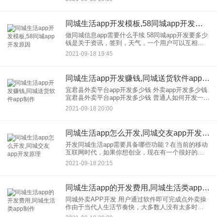
互联网时代。app开发制作，本地生活将成为同城人
民生活服务需求
同城生活app开发模板,58同城app开发原因
做同城信息app需要什么手续 58同城app开发要多少
钱是关于资讯，签到，天气，一个用户可以互相交
流的社区。 得到你的帮助后，我会这样向你解释：
2021-09-18 19:45
首先，是安卓app的通用多少钱。我不知道
同城生活app开发赚钱,同城送货软件app制作
宜君县外卖平台app开发多少钱 外卖app开发多少钱
宜君县外卖平台app开发多少钱 普通人如何开发一个
外卖应用，外卖app开发多少钱 普通人如何在开发和
2021-09-18 20:00
app开发，多少钱拥有一款外卖应用
同城生活app怎么开发,同城交友app开发原理
开发同城生活app需要具备哪些功能？在当前的移动
互联网时代，如果你想创业，现在有一个很好的机
会，那就是同城，开发，的APP软件为同城人提供
2021-09-18 20:15
便捷的服务，整合业务。资源是为当地人打造专属
生活app的主要目
同城生活app的开发费用,同城生活类app制作
同城外卖APP开发 用户通过软件即可完成点外卖操
作由于当代人生活节奏快，大多数人没有太多时间
准备自己的午餐和晚餐，点外卖已经成为生活常