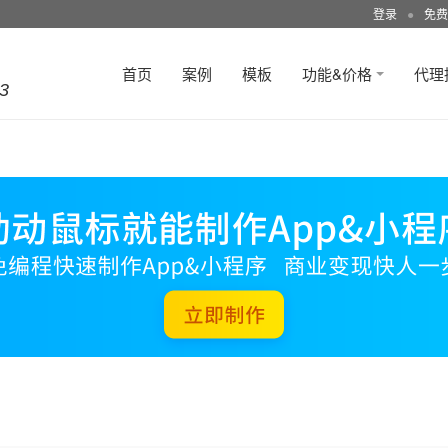
登录
●
免费
首页
案例
模板
功能&价格
代理
3