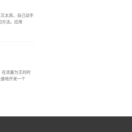
格又太高，自己动手
的方法。应用
。在流量为王的时
快速地开发一个