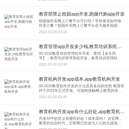
APP定制集成解决方案的公司
教育部禁止校园app开发,跑腿代购app开发
校园做外卖网上订餐平台可行吗？学校食堂如何做
外卖订餐？校园外卖网上订餐平台是为服务校园内
部员工，满足校园师生日常用餐需求而设立的。近
2022-01-05 03:15
年来，随着外卖，的快速发展，订购外卖已经成为
许多大学生生活中的一个常
教育管理app开发多少钱,教育培训系统开发
00-1010教育培训管理软件开发，查找【金生同
号】，教育培训管理系统开发，教育培训管理软件
开发，教育培训管理小程序开发，教育培训管理源
2022-01-05 03:30
代码制定，教育培训管理系统app开发 教育培训管理
系统案例详
教育机构开发app成本,app教育机构开发
00-1010教育软件开发的方法及其各自的优势 教育软
件于2021年正式开发。可能刚接触网上教育的培训
机构不是很熟悉。市场上有很多教育软件开发的开
2022-01-05 03:45
发方式，各有各的优势。今天，边肖就给大家详细
介绍一
教育机构开发app有什么好处,app教育机构开发
开发APP的意义有哪些好处？成本高吗？ 在官网，
教育的信息时代，互联网已经成为人们的主战场。
不管普通人的日常交流、学习、购物等。还是企业