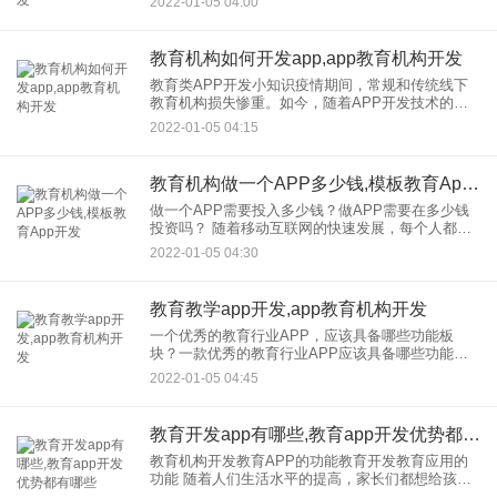
2022-01-05 04:00
的宣传和业务发展，它已经开始从线下向线上倾
斜。尤其是近年来，
教育机构如何开发app,app教育机构开发
教育类APP开发小知识疫情期间，常规和传统线下
教育机构损失惨重。如今，随着APP开发技术的飞
速发展，网络和各种移动终端的普及，各种教育
2022-01-05 04:15
APP开始涌入市场，于是想要转型的教育培训机构
开始将目光转向教育A
教育机构做一个APP多少钱,模板教育App开发
做一个APP需要投入多少钱？做APP需要在多少钱
投资吗？ 随着移动互联网的快速发展，每个人都想
制作自己的app。要通过app扩大你产品的销量，你
2022-01-05 04:30
需要在多少钱投资做一个APP，我会从这些方面给
你分析
教育教学app开发,app教育机构开发
一个优秀的教育行业APP，应该具备哪些功能板
块？一款优秀的教育行业APP应该具备哪些功能板
块？ 近年来，知识付费的趋势越来越流行。在这个
2022-01-05 04:45
各行各业快速发展的时代，随着人们自我欣赏意识
的增强，很多人会
教育开发app有哪些,教育app开发优势都有哪些
教育机构开发教育APP的功能教育开发教育应用的
功能 随着人们生活水平的提高，家长们都想给孩子
提供一个更好的教育环境，所以教育的线下培训机