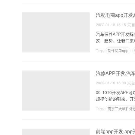
汽配电商app开发
2022-01-18 16:15
来
汽车保养APP开发
Tags:
制件简单app
软件开发需要学什么
汽修APP开发,汽
2022-01-18 16:30
来
00-1010开发APP可
规模创新的到来，开
Tags:
南京三大软件外
开发app预算
前端app开发,ap