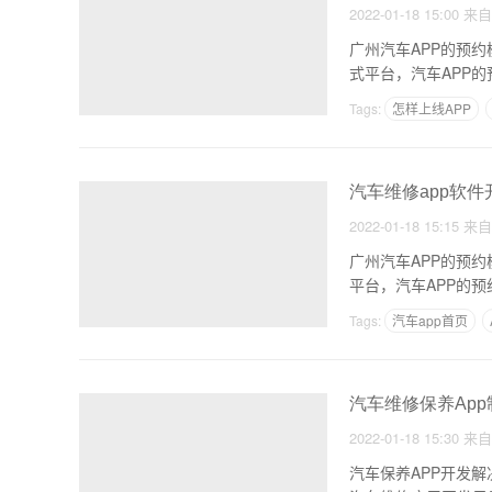
2022-01-18 15:00
来
广州汽车APP的预约模
式平台，汽车APP
Tags:
怎样上线APP
房产类APP演示文稿
汽车维修app软件
2022-01-18 15:15
来
广州汽车APP的预约模
平台，汽车APP的
Tags:
汽车app首页
汽车维修保养App
2022-01-18 15:30
来
汽车保养APP开发解决方案汽车维修app