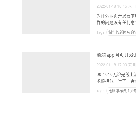
2022-01-18 16:45
来
为什么网页开发要前
Tags:
制作假新闻玩的
APP和小程序有什么不
前端app网页开发,
2022-01-18 17:00
来
00-1010无论是线上流量还是线下场景， 首先，你接触
Tags:
电脑怎样做个应
软件拖拽开发