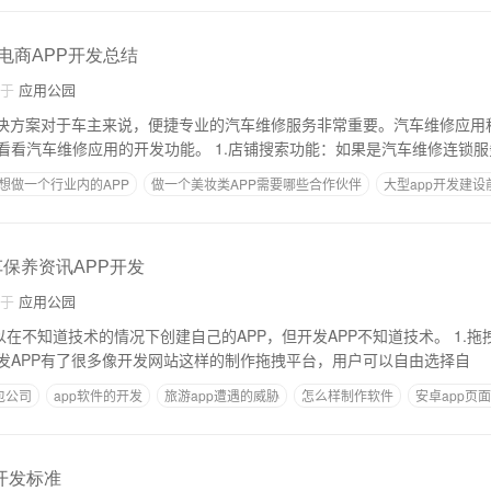
,电商APP开发总结
自于
应用公园
解决方案对于车主来说，便捷专业的汽车维修服务非常重要。汽车维修应用
这一趋势。让我们来看看汽车维修应用的开发功能。 1.店铺搜索功能：如果是汽车维
想做一个行业内的APP
做一个美妆类APP需要哪些合作伙伴
大型app开发建设
旅游线路生成app
车保养资讯APP开发
自于
应用公园
以在不知道技术的情况下创建自己的APP，但开发APP不知道技术。 1.拖拽平台开发随着大
发APP有了很多像开发网站这样的制作拖拽平台，用户可以自由选择自
包公司
app软件的开发
旅游app遭遇的威胁
怎么样制作软件
安卓app页
p开发标准