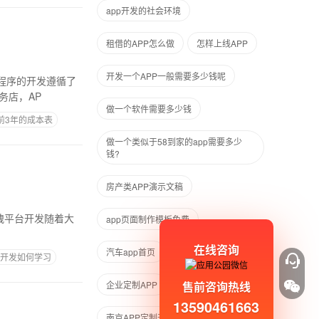
app开发的社会环境
租借的APP怎么做
怎样上线APP
开发一个APP一般需要多少钱呢
程序的开发遵循了
修连锁服务店，AP
做一个软件需要多少钱
前3年的成本表
做一个类似于58到家的app需要多少
钱?
房产类APP演示文稿
app页面制作模板免费
在线咨询
汽车app首页
APP需要怎么设计
面开发如何学习
企业定制APP
APP开发基础
售前咨询热线
13590461663
南京APP定制开发