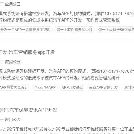
自于
应用公园
式系统源码搭建根据开发，汽车APP的预约模式，(邓胜137-5171-7670
的预约模式是现成的低成本系统汽车APP的开发，预约模式管理系统
开发一个APP一般需要多少钱呢
做一个软件需要多少钱
做一个类似于58到家的
app页面制作模板免费
开发,汽车营销服务app开发
自于
应用公园
式系统源码搭建据开发，汽车APP的预约模式，(邓盛137-5171-7670)
预约模式是现成的低成本系统汽车APP的开发，预约模式管理系统开
APP需要怎么设计
企业定制APP
APP开发基础
南京APP定制开发
深圳
制作,汽车保养资讯APP开发
自于
应用公园
开发解决方案 专业便捷的汽车维修服务对每一位车主来说都非常重要。