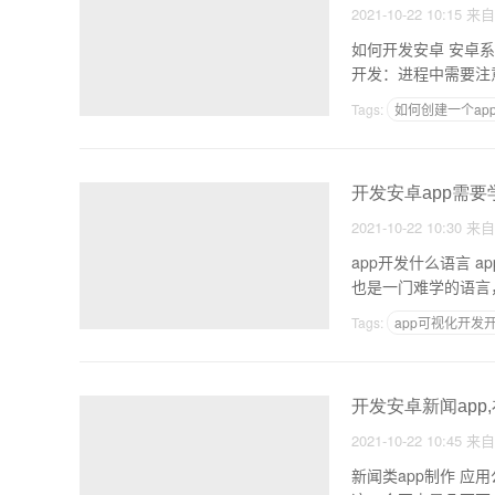
2021-10-22 10:15
来
如何开发安卓 安卓系
Tags:
如何创建一个ap
APP制作多少钱
旅
开发安卓app需要
2021-10-22 10:30
来
app开发什么语言
也是一门难学的语言
Tags:
app可视化开发
个人如何制作app软件
开发安卓新闻app
2021-10-22 10:45
来
新闻类app制作 应用公园app在线