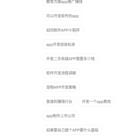
教育方面app推广赚钱
可以开发软件的app
如何制作APP小程序
app开发验收标准
开发二手商城APP需要多少钱
软件开发流程讲解
宠物APP开发策略
靠谱的赚钱行业
开发一个app费用
app制作上市公司
如果要自己做个APP要什么基础