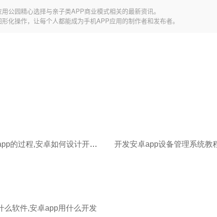
应用公园精心选择与亲子类APP商业模式相关的最新资讯。
图形化操作，让每个人都能成为手机APP应用的制作者和发布者。
开发安卓app的过程,安卓如何设计开发app
什么软件,安卓app用什么开发