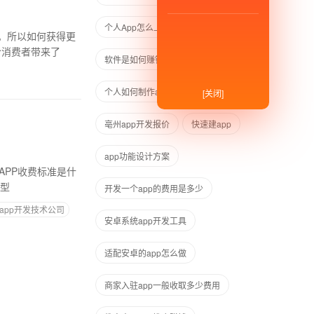
个人App怎么上线
势。所以如何获得更
给消费者带来了
软件是如何赚钱的
个人如何制作app软件
[关闭]
亳州app开发报价
快速建app
app功能设计方案
APP收费标准是什
类型
开发一个app的费用是多少
app开发技术公司
安卓系统app开发工具
适配安卓的app怎么做
商家入驻app一般收取多少费用