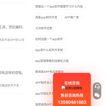
想做出一个app软件都要学习什么内容
淘客app制作开发
APP推广难
兰州软件定制
如何创建一个app软件
西安开发APP的公司
app用什么软件开发呢
app营销策略包括哪些方面
新闻类APP有应用模块
般都有这样的烦恼。
在线咨询
APP制作多少钱
旅游app怎么盈利
百集团软件开发
app可视化开发开源
网店APP开发
售前咨询热线
13590461663
装修装饰APP开发