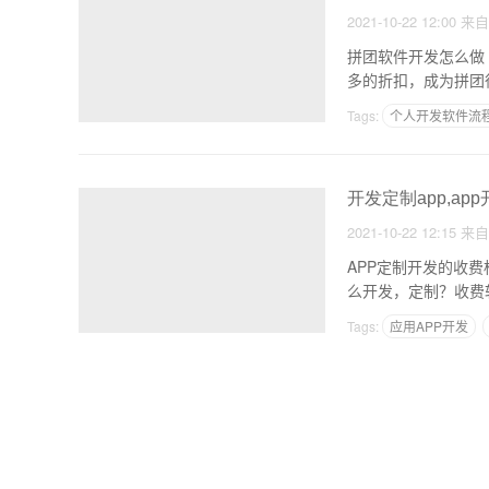
2021-10-22 12:00
来
拼团软件开发怎么做
多的折扣，成为拼团
Tags:
个人开发软件流
一个人做一个小APP难
开发定制app,ap
2021-10-22 12:15
来
APP定制开发的收费
Tags:
应用APP开发