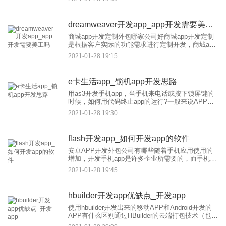
等） 线上推广下载（APP Store、百科网
站）
dreamweaver开发app_app开发需要美工吗
商城app开发定制外包哪家公司好商城app开发定制
是根据客户实际的功能需求进行定制开发，商城app
开发定制就找应用公园，专业靠谱的商城app开发公
2021-01-28 19:15
司，质量保障，售后无忧。商城app开发定制外包需
要挑选
e卡生活app_锁机app开发思路
用as3开发手机app，当手机来电话或按下锁屏键的
时候，如何用代码终止app的运行?一般来说APP切
换到后台是会自动暂停的。不过你是想做暂停是
2021-01-28 19:30
吧，监听舞台失去焦点即可，import flash.eve
flash开发app_如何开发app的软件
安卓APP开发外包公司有哪些随着手机应用使用的
增加，开发手机app是许多企业所需要的，而手机
app开发分为安卓和ios版本的，一般企业也是通过外
2021-01-28 19:45
包开发APP，那么安卓APP开发外包公司有哪些
呢？如何找
hbuilder开发app优缺点_开发app
使用hbuilder开发出来的移动APP和Android开发的
APP有什么区别通过HBuilder的云端打包技术（也可
以放到本地），你只需要写html+js+css即可开发出