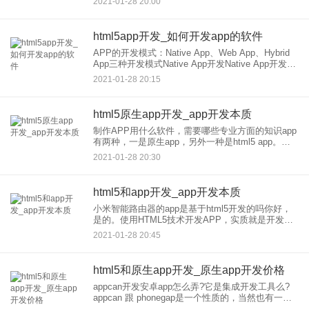
2021-01-28 20:00
app，并且是一次开发，即
html5app开发_如何开发app的软件
APP的开发模式：Native App、Web App、Hybrid
App三种开发模式Native App开发Native App开发即
我们所称的传统APP开发模式（原生APP开发模
2021-01-28 20:15
式），该开发针对
html5原生app开发_app开发本质
制作APP用什么软件，需要哪些专业方面的知识app
有两种，一是原生app，另外一种是html5 app。原
生的客户端需要用采用可平台索支持的语言编写。
2021-01-28 20:30
android 需要android sdk 也就是
html5和app开发_app开发本质
小米智能路由器的app是基于html5开发的吗你好，
是的。使用HTML5技术开发APP，实质就是开发一
个web app，html5 开发手机app要比pc上面广，如
2021-01-28 20:45
今很多app开发公司都是用了这门语言
html5和原生app开发_原生app开发价格
appcan开发安卓app怎么弄?它是集成开发工具么?
appcan 跟 phonegap是一个性质的，当然也有一些
区别。相同点是，都是基于html5来开发跨平台的移