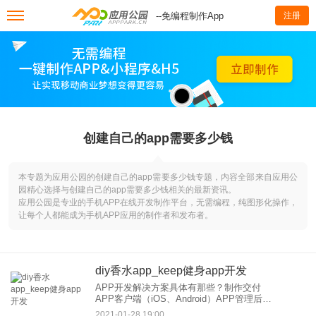
--免编程制作App
注册
创建自己的app需要多少钱
本专题为应用公园的创建自己的app需要多少钱专题，内容全部来自应用公
园精心选择与创建自己的app需要多少钱相关的最新资讯。
应用公园是专业的手机APP在线开发制作平台，无需编程，纯图形化操作，
让每个人都能成为手机APP应用的制作者和发布者。
diy香水app_keep健身app开发
APP开发解决方案具体有那些？制作交付
APP客户端（iOS、Android）APP管理后
台 下载服务 产品包装、官网
2021-01-28 19:00