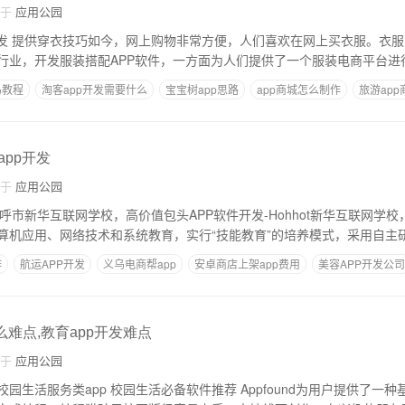
自于
应用公园
开发 提供穿衣技巧如今，网上购物非常方便，人们喜欢在网上买衣服。衣
行业，开发服装搭配APP软件，一方面为人们提供了一个服装电商平台进
鸟教程
淘客app开发需要什么
宝宝树app思路
app商城怎么制作
旅游ap
app开发
自于
应用公园
 呼市新华互联网学校，高价值包头APP软件开发-Hohhot新华互联网学
算机应用、网络技术和系统教育，实行“技能教育”的培养模式，采用自主
作
航运APP开发
义乌电商帮app
安卓商店上架app费用
美容APP开发公司
么难点,教育app开发难点
自于
应用公园
件推荐 Appfound为用户提供了一种基于游戏的编程方