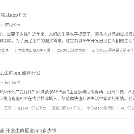
宝商城app开发
自于
应用公园
功能，需要多少钱？近年来，人们的生活水平提高了，很多人对品的需求很
的青睐。为了满足用户的购买需求，珠宝商城APP开发出现在人们的生活
卓软件
儿童绘本出租APP开发
O2O模式成功案例
无代码app程序设计是用
美食视频APP开发
业,生鲜app如何开发
自于
应用公园
PP为什么广受好评？同城跑腿APP做的主要是帮助懒得动、没时间做、不
以使用跑腿APP在线寻找同城人，帮助你快速处理生活中繁琐的事情。随
用一览表
在线APP开发平台
宠物拍照APP开发
小分店app源代码
APP开
软件
些,开发生鲜配送app多少钱