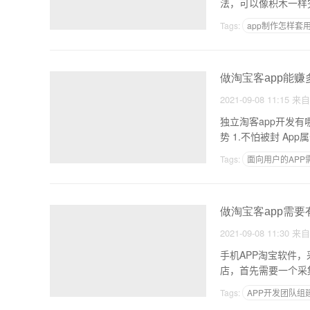
法，可以像积木一样
Tags:
app制作怎样套
app的市场分析怎么写
做淘宝客app能赚
2021-09-08 11:15
来
独立淘客app开发有哪
Tags:
面向用户的APP
健身APP制作
做淘宝客app需要
2021-09-08 11:30
来
手机APP淘宝软件
店，首先需要一个采
所有
Tags:
APP开发团队组
金华软件外包公司