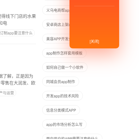
义乌电商帮app
会觉得线下门店的水果
和电
安卓商店上架app费用
订制app要注意什么
美容APP开发公司
口腔科
[关闭]
app制作怎样套用模板
如何自己做一个小软件
据了解，正是因为
同城会员app制作
辛零售在大润发、欧
生产与运营
开发app的技术风险
信息分类模式APP
app的市场分析怎么写
面向用户的APP需要注意些什么