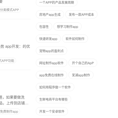
要
一个APP的产品发展周期
分类模式APP
房地产app生成
发布一款APP成本
包容性
想学习制作app
快速研发app
软件如何制作
的优
宠物app的盈利点
气APP功能
网址制作app软件
开个自己的ApP
app免费在线制作
芜湖app制作
如何用程序做一个软件
道，如果要做洗
生鲜电商平台有哪些
品，上传到店铺。
免费制作app
开发一个安卓软件