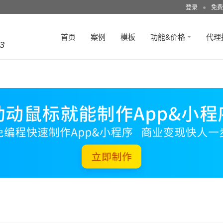
登录
●
免费
首页
案例
模板
功能&价格
代理
3