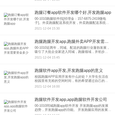
开外卖APP，消费者更离不开外卖在外卖用APP订
餐已经成为顾客饮食
跑腿订餐app软件开发哪个好,开发跑腿app
00-1010跑腿软件找[经理金：157-6875-2419微电
子]。外卖跑腿配送系统开发，外卖跑腿配送系统小
程序开发，外卖跑腿配送系统平台建设，外卖跑腿
2021-12-04 15:30
配送system开发mode，外卖跑腿配送sy
跑腿跑腿开发app,跑腿外卖APP开发需要资金多少
00-1010近两年，同城、配送的跑腿行业蓬勃发展，
吸引了大批企业家进入同城，跑腿领域，并初步关
注同城跑腿的发展，随着跑腿服务的发展，很多企
2021-12-04 15:45
业家庭挖掘出各种优势和潜力。自2021年新零售提
出以来，无论
跑腿软件app开发,开发跑腿app的意义
校园跑腿APP应用开发有什么好处？大学生生活在
校园里有充裕的空闲时间，有的希望通过自己的努
力赚取生活费来缓解家庭压力，有的希望体验社会
2021-12-04 16:00
生活的艰辛等等。基于校园用户市场的需求，校园
跑腿APP的开发应运而
跑腿软件开发app,app跑腿软件开发公司
00-1010同城跑腿app软件开发 开发跑腿app的发展
趋势，开发跑腿app的功能。 开发跑腿应用的发展趋
势及开发跑腿应用的功能1。位置服务功能：用户可