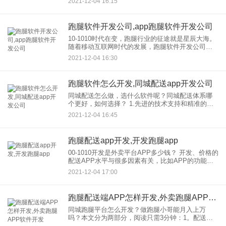
2021-12-04 16:15
以打开位置，方便平台根据位置快速
跑腿软件开发公司,app跑腿软件开发公司
10-1010时代在变，跑腿行业的征途就是星辰大海。
随着移动互联网时代的发展，跑腿软件开发公司，
的技术也在不断创新，这带来了跑腿业务在公共生
2021-12-04 16:30
活中重要性的变化。智能跑腿软件、智能跑腿
APP、跑腿行业都进
跑腿软件怎么开发,同城配送app开发公司
同城配送怎么做，选什么软件呢？同城配送体系哪
个更好，如何选择？ 1.先进的技术支持和精准的定
位。 LBS长连接技术是目前国内同城配送软件中精
2021-12-04 16:45
准的定位技术，能够精准帮助工作人员快速精准获
取
跑腿配送app开发,开发跑腿app
00-1010开发是外卖平台APP多少钱？ 开发、价格的
配送APP水平与很多因素有关，比如APP的功能需
求、界面设计、质量要求、版本开发开发是外卖，
2021-12-04 17:00
配送APP的价格，不是一两句话就能确定的。只有
根
跑腿配送端APP怎样开发,外卖跑腿APP软件开发
同城跑腿平台怎么开发？做跑腿小哥能月入上万
吗？本文分为两部分，阅读只需3分钟：1。配送在
同城；的前景如何？同城跑腿。小程序平台怎么可