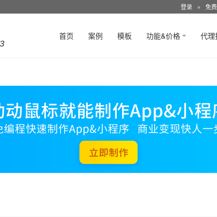
登录
●
免费
首页
案例
模板
功能&价格
代理
3