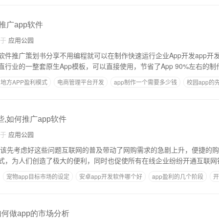
推广app软件
自于
应用公园
软件推广策划书分享不用编程就可以在制作快速运行企业App开发app开发
线平台汇集了众多垂直行业的一整套原生App模板，可以直接使用，节省了App 90%左
地方APP盈利模式
电商管理平台开发
app制作一个需要多少钱
校园app的
些,如何推广app软件
自于
应用公园
应该先考虑好这些问题互联网的普及带动了网购需求的急剧上升，便捷的
式，为人们创造了极大的便利，同时也促使所有在线企业纷纷开通互联网
宠物app目标市场的设定
安卓app开发软件哪个好
app盈利的几个阶段
开
区别
如何做app的市场分析