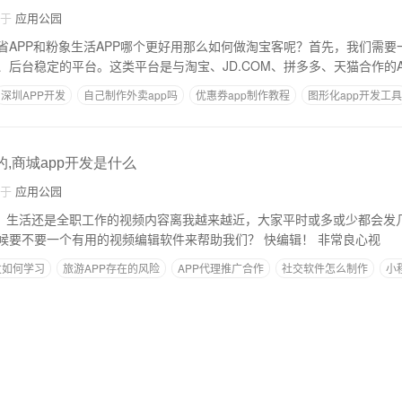
自于
应用公园
省APP和粉象生活APP哪个更好用那么如何做淘宝客呢？首先，我们需要
、后台稳定的平台。这类平台是与淘宝、JD.COM、拼多多、天猫合作的A
深圳APP开发
自己制作外卖app吗
优惠券app制作教程
图形化app开发工具
的,商城app开发是什么
自于
应用公园
是娱乐、生活还是全职工作的视频内容离我越来越近，大家平时或多或少都会发
者专业媒体。这个时候要不要一个有用的视频编辑软件来帮助我们？ 快编辑！ 非常良心视
发如何学习
旅游APP存在的风险
APP代理推广合作
社交软件怎么制作
小