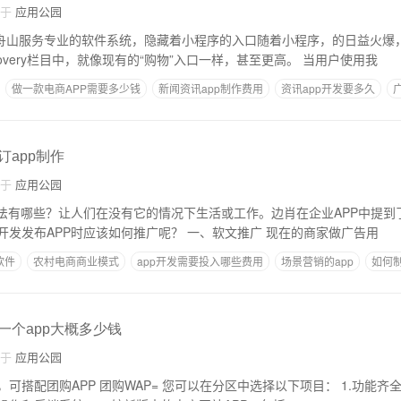
自于
应用公园
，一个舟山服务专业的软件系统，隐藏着小程序的入口随着小程序，的日益火爆
必会直接展示在Discovery栏目中，就像现有的“购物”入口一样，甚至更高。 当用户使用我
做一款电商APP需要多少钱
新闻资讯app制作费用
资讯app开发要多久
出去盈利
订app制作
自于
应用公园
方法有哪些？让人们在没有它的情况下生活或工作。边肖在企业APP中提到
相关项目，那么企业开发发布APP时应该如何推广呢？ 一、软文推广 现在的商家做广告用
软件
农村电商商业模式
app开发需要投入哪些费用
场景营销的app
如何制
好
包一个app大概多少钱
自于
应用公园
在分区中选择以下项目： 1.功能齐全的商城电商网站的