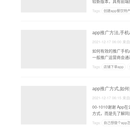
Tags:
创建app餐饮特
南昌APP开发哪家好
app推广方法,手机
2021-12-17 06:00
来
如何有效的推广手机
一般推广运营商会通
Tags:
店铺下单app
外送骑手端app怎么制
app推广方式,如何
2021-12-17 06:15
来
00-1010谢谢 App在公司的互联网推广是在没有推广预算的情况下进行的。较好的办法不是无脑地选择一种推广
方式，而是先了解同
Tags:
自己想做个app
app企业模板