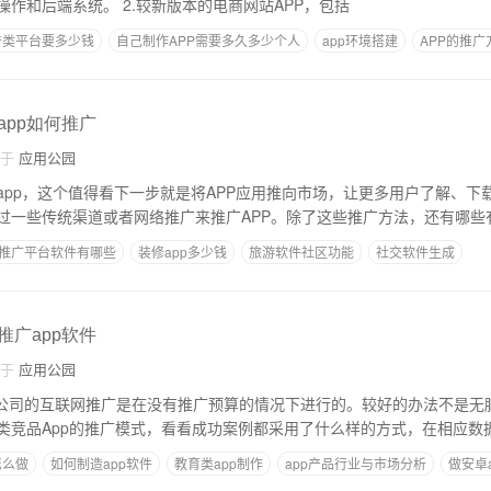
较新版本，具有前端操作和后端系统。 2.较新版本的电商网站APP，包括
产类平台要多少钱
自己制作APP需要多久多少个人
app环境搭建
APP的推
设计安卓app
app如何推广
自于
应用公园
app，这个值得看下一步就是将APP应用推向市场，让更多用户了解、下
过一些传统渠道或者网络推广来推广APP。除了这些推广方法，还有哪些
推广平台软件有哪些
装修app多少钱
旅游软件社区功能
社交软件生成
作
推广app软件
自于
应用公园
类竞品App的推广模式，看看成功案例都采用了什么样的方式，在相应数
怎么做
如何制造app软件
教育类app制作
app产品行业与市场分析
做安卓