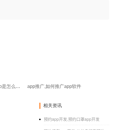
app团购怎么开发,社区团购app是怎么做的
app推广,如何推广app软件
相关资讯
预约app开发,预约口罩app开发