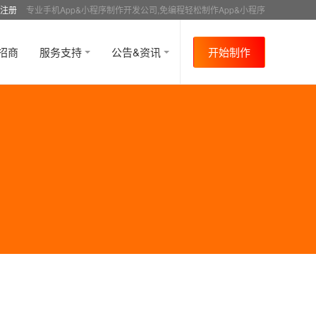
注册
专业手机App&小程序制作开发公司,免编程轻松制作App&小程序
招商
服务支持
公告&资讯
开始制作