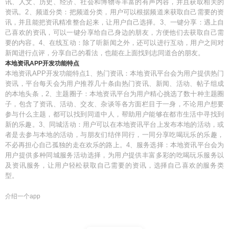
讯、人文、历史、经济、社会和博物等丰富的有声内容，并且获取相关的
资讯。2、频道分类：把频道分类，用户可以根据频道来获取自己需要的资
讯，并且能把资讯精准整合起来，让用户自己选择。3、一键分享：遇上自
己喜欢的资讯，可以一键分享给自己身边的朋友，方便他们去获取自己需
要的内容。4、在线互动：除了听新闻之外，还可以进行互动，用户之间对
新闻进行点评，分享自己的看法，也能在上面找到志同道合的朋友。
本地资讯APP开发功能特点
本地资讯APP开发功能特点1、热门资讯：本地资讯平台会为用户提供热门
资讯，平台每天会为用户推荐几十条由热门资讯、新闻、活动、帖子组成
的本地头条，2、主题圈子：本地资讯平台为用户精心挑选了数十种主题圈
子，包含了资讯、活动、交友、杂谈等各方面栏目于一身，不论用户想要
参与什么主题，都可以找到同道中人，帮助用户能够在都市生活中寻找到
新的乐趣。3、同城活动：用户可以在本地资讯平台上发布本地的活动，或
者是去参与本地的活动，与朋友们结伴同行，一同分享吃喝玩乐的乐趣，
不必再担心自己孤独的走在欢乐的路上。4、服务选择：本地资讯平台会为
用户提供多种同城服务活动选择，为用户提供丰富多彩的吃喝玩乐服务以
及资讯服务，让用户轻松获取自己需要的资讯，选择自己喜欢的服务类
型。
介绍一个app