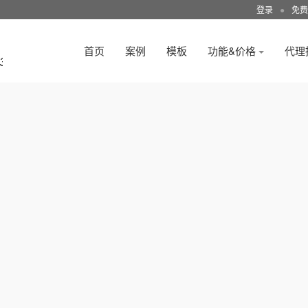
登录
●
免费
首页
案例
模板
功能&价格
代理
3