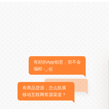
有好的App创意，但不会
编程 -_-|||
有商品货源，怎么拓展
移动互联网客源渠道？