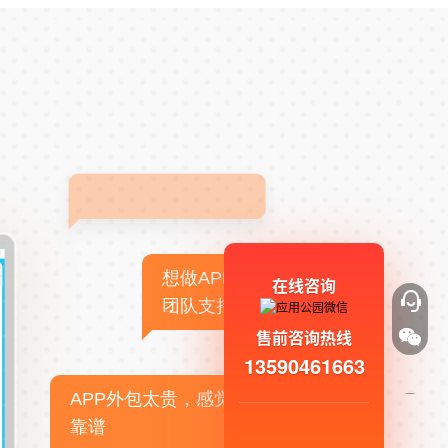
想做APP，但没有技术
在线咨询
团队支持
售前咨询热线
13590461663
APP外包太贵，感觉不
靠谱