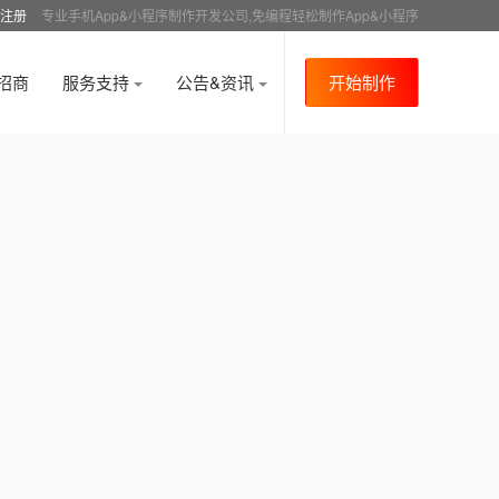
注册
专业手机App&小程序制作开发公司,免编程轻松制作App&小程序
招商
服务支持
公告&资讯
开始制作