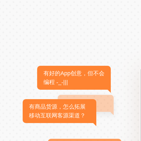
有好的App创意，但不会
编程 -_-|||
有商品货源，怎么拓展
移动互联网客源渠道？