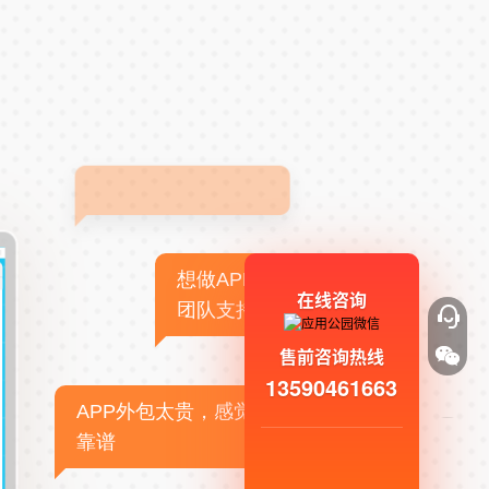
想做APP，但没有技术
在线咨询
团队支持
售前咨询热线
13590461663
APP外包太贵，感觉不
靠谱