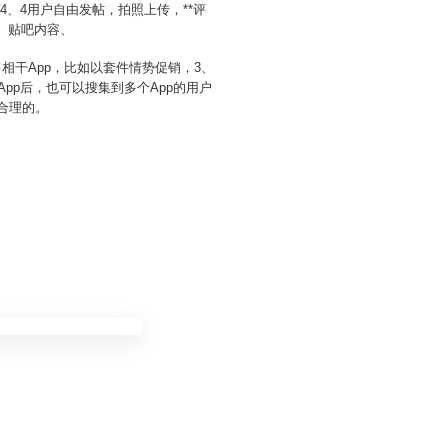
、4用户自由发帖，拍照上传，**评
、贴吧内容、
售相干App，比如以套件情势促销，3、
pp后，也可以搜集到多个App的用户
合理的。