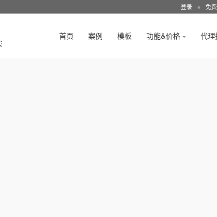
登录
●
免费
首页
案例
模板
功能&价格
代理
3