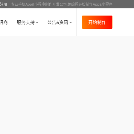
注册
专业手机App&小程序制作开发公司,免编程轻松制作App&小程序
招商
服务支持
公告&资讯
开始制作