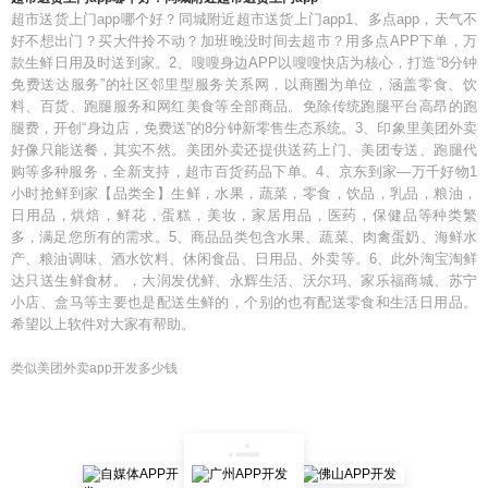
超市送货上门app哪个好？同城附近超市送货上门app1、多点app，天气不
好不想出门？买大件拎不动？加班晚没时间去超市？用多点APP下单，万
款生鲜日用及时送到家。2、嗖嗖身边APP以嗖嗖快店为核心，打造“8分钟
免费送达服务”的社区邻里型服务关系网，以商圈为单位，涵盖零食、饮
料、百货、跑腿服务和网红美食等全部商品。免除传统跑腿平台高昂的跑
腿费，开创“身边店，免费送”的8分钟新零售生态系统。3、印象里美团外卖
好像只能送餐，其实不然。美团外卖还提供送药上门、美团专送、跑腿代
购等多种服务，全新支持，超市百货药品下单。4、京东到家—万千好物1
小时抢鲜到家【品类全】生鲜，水果，蔬菜，零食，饮品，乳品，粮油，
日用品，烘焙，鲜花，蛋糕，美妆，家居用品，医药，保健品等种类繁
多，满足您所有的需求。5、商品品类包含水果、蔬菜、肉禽蛋奶、海鲜水
产、粮油调味、酒水饮料、休闲食品、日用品、外卖等。6、此外淘宝淘鲜
达只送生鲜食材。，大润发优鲜、永辉生活、沃尔玛、家乐福商城、苏宁
小店、盒马等主要也是配送生鲜的，个别的也有配送零食和生活日用品。
希望以上软件对大家有帮助。
类似美团外卖app开发多少钱