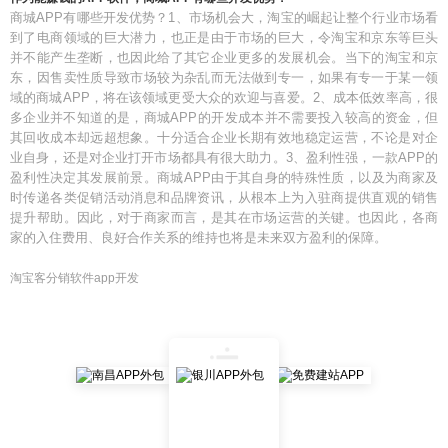
商城APP有哪些开发优势？1、市场机会大，淘宝的崛起让整个行业市场看
到了电商领域的巨大潜力，也正是由于市场的巨大，令淘宝和京东等巨头
并不能产生垄断，也因此给了其它企业更多的发展机会。当下的淘宝和京
东，因售卖性质导致市场较为杂乱而无法做到专一，如果有专一于某一领
域的商城APP，将在该领域更受大众的欢迎与喜爱。2、成本低效率高，很
多企业并不知道的是，商城APP的开发成本并不需要投入较高的资金，但
其回收成本却远超想象。十分适合企业长期有效地稳定运营，不论是对企
业自身，还是对企业打开市场都具有很大助力。3、盈利性强，一款APP的
盈利性决定其发展前景。商城APP由于其自身的特殊性质，以及为商家及
时传递各类促销活动消息和品牌资讯，从根本上为入驻商提供直观的销售
提升帮助。因此，对于商家而言，是其在市场运营的关键。也因此，各商
家的入住费用、良好合作关系的维持也将是未来双方盈利的保障。
淘宝客分销软件app开发