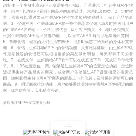
想制作一个生鲜电商APP开发需要多少钱1、产品展示，打开生鲜APP软
件，用户可以在APP看到不同品种的新鲜蔬菜、水果以及肉类。2、定时收
货，买家可以通过果蔬生鲜APP软件在线预约收鲜时间，保存产品的新
鲜。3、促销推送，生鲜商城APP将一些生鲜蔬果促销活动及时推送到用户
的生鲜APP客户端上，价格足够优惠，吸引客户购买。4、地区分类购买，
根据生鲜购物APP地区筛选功能，可以设置APP生鲜商品配送地区范围，
5、营养食谱，现在的人们生活节奏快，很多时候忘了给自己的身体补充营
养，6、食谱，生鲜移动APP中的食谱功能，只要吃得健康，由生鲜APP软
件定期推送的食谱还可以根据当前的菜品做出调整，每天都有不同的餐
吃。7、在线支付，生鲜购物APP软件可以在线直接下单，完成订单付款环
节。8、LBS位置定位，用户能够通过生鲜类APP的位置定位功能，定位附
近提供生鲜产品服务的商家，或者用户能够通过APP设置相应的搜素范
围，随时获得生鲜电商APP商家的新品上市的信息，及时采购新鲜可口的
商品。9、附近商家推送功能，用户能够通过关注生鲜商城APP内附近的商
家，优惠信息等，实现精准营销。
酒店预订APP开发需要多少钱