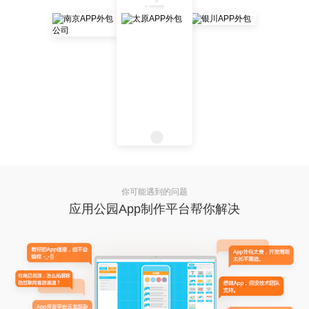
你可能遇到的问题
应用公园App制作平台帮你解决