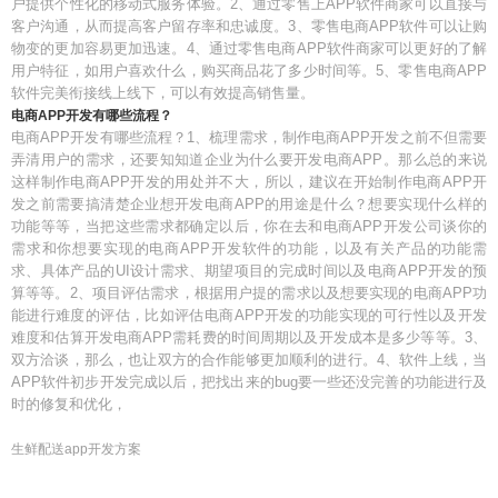
户提供个性化的移动式服务体验。2、通过零售上APP软件商家可以直接与
客户沟通，从而提高客户留存率和忠诚度。3、零售电商APP软件可以让购
物变的更加容易更加迅速。4、通过零售电商APP软件商家可以更好的了解
用户特征，如用户喜欢什么，购买商品花了多少时间等。5、零售电商APP
软件完美衔接线上线下，可以有效提高销售量。
电商APP开发有哪些流程？
电商APP开发有哪些流程？1、梳理需求，制作电商APP开发之前不但需要
弄清用户的需求，还要知知道企业为什么要开发电商APP。那么总的来说
这样制作电商APP开发的用处并不大，所以，建议在开始制作电商APP开
发之前需要搞清楚企业想开发电商APP的用途是什么？想要实现什么样的
功能等等，当把这些需求都确定以后，你在去和电商APP开发公司谈你的
需求和你想要实现的电商APP开发软件的功能，以及有关产品的功能需
求、具体产品的UI设计需求、期望项目的完成时间以及电商APP开发的预
算等等。2、项目评估需求，根据用户提的需求以及想要实现的电商APP功
能进行难度的评估，比如评估电商APP开发的功能实现的可行性以及开发
难度和估算开发电商APP需耗费的时间周期以及开发成本是多少等等。3、
双方洽谈，那么，也让双方的合作能够更加顺利的进行。4、软件上线，当
APP软件初步开发完成以后，把找出来的bug要一些还没完善的功能进行及
时的修复和优化，
生鲜配送app开发方案