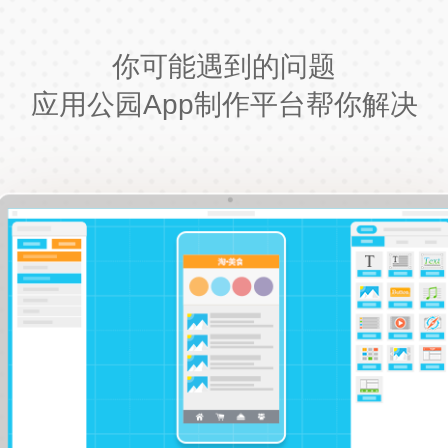
你可能遇到的问题
应用公园App制作平台帮你解决