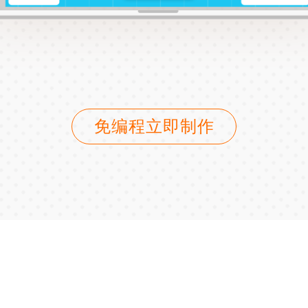
免编程立即制作