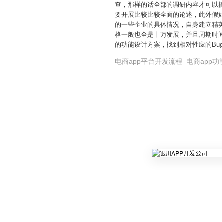
查，那样的话全部的调研内容才可以搞
要开展比较比较全面的论述，此外假如
的一些企业的具体情况，自身建立精
格一般也全是十万发展，并且周期时间
的功能设计方案，找到相对性应的Bu
电商app平台开发流程_电商app