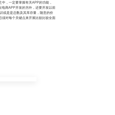
之中，一定要掌握有关APP的功能，
在电商APP开发的另外，还要开发以前
识或是是总数及其库存量，随意的价
，必须对每个关键点来开展比较比较全面