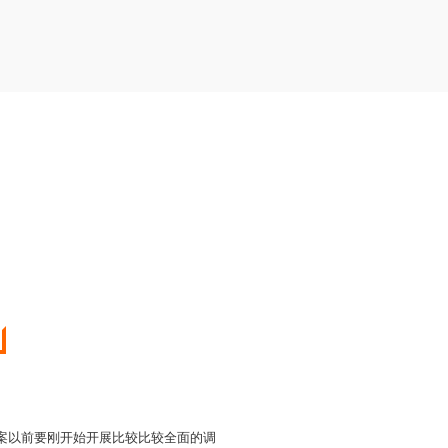
方案以前要刚开始开展比较比较全面的调