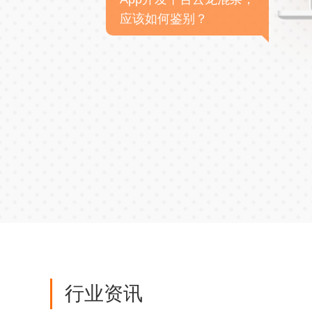
应该如何鉴别？
行业资讯