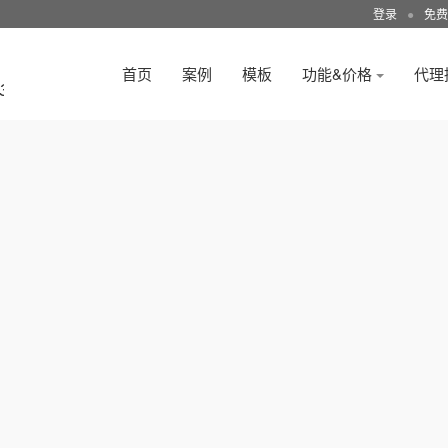
登录
●
免费
首页
案例
模板
功能&价格
代理
3