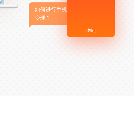
如何进行手机APP商业
变现？
[关闭]