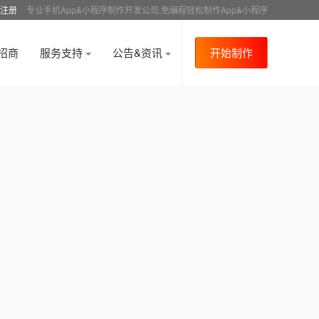
注册
专业手机App&小程序制作开发公司,免编程轻松制作App&小程序
招商
服务支持
公告&资讯
开始制作