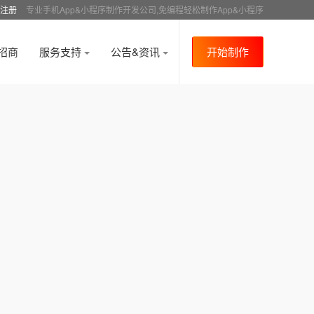
注册
专业手机App&小程序制作开发公司,免编程轻松制作App&小程序
招商
服务支持
公告&资讯
开始制作