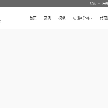
登录
●
免费
首页
案例
模板
功能&价格
代理
3