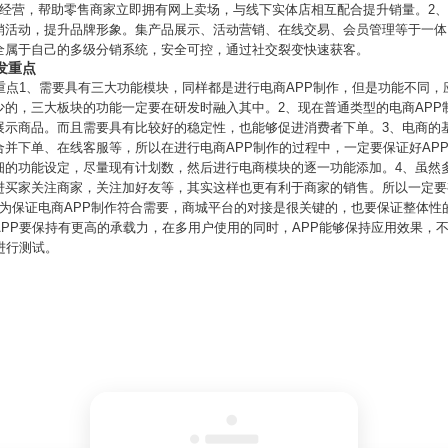
体化经营，帮助零售商家立即拥有网上卖场，与线下实体店相互配合提升销量。2
销活动，提升品牌形象。集产品展示、活动营销、在线交易、会员管理等于一体
全属于自己的多级分销系统，安全可控，通过社交裂变快速获客。
发重点
重点1、需要具有三大功能模块，同样都是进行电商APP制作，但是功能不同
少的，三大板块的功能一定要在研发时融入其中。2、现在普通类型的电商APP
展示商品。而且需要具有比较好的稳定性，也能够促进消费者下单。3、电商的基
并下单、在线客服等，所以在进行电商APP制作的过程中，一定要保证好AP
细的功能设定，尽量现有计划数，然后进行电商模块的逐一功能添加。4、虽然多
进买家关注商家，关注加好友等，其实这样也更有利于商家的销售。所以一定要
，为保证电商APP制作符合需要，商城平台的对接是很关键的，也要保证整体性
PP要保持有更高的承载力，在多用户使用的同时，APP能够保持应用效果，
进行测试。