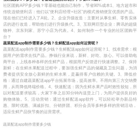
社区团购APP多少钱？零基础也能自己制作，节省90%成本1、地方超市和
传统连锁便利店：他们以“便利店经理+社区”的模式推销便宜优质的产品。
现在他们已经进入了A轮。2、企业升级改造：主要对从事生鲜、零售实体
店的进行改造，帮助他们进行升级换代。3、互联网巨型企业：腾讯的超级
物种、京东到家、苏宁小店为代表。4、如何制作一个专业的社区团购平
台？
蔬菜配送app制作需要多少钱？生鲜配送app如何运营呢？
蔬菜配送app制作需要多少钱？生鲜配送app如何运营呢？1、找准需求：根
据用户的需求去找产品。挣钱行业来说，新鲜、好吃、放心。可以借助电
商平台，上线各种各样的生鲜产品，根据用户反馈进行快速调整。2、保持
新鲜：在生鲜水果配送过程中，要加强生鲜产品的储藏及卫生问题，为消
费者提供安全放心新鲜的生鲜水果，是赢得客户信赖的关键。3、降低价
格：通过自建蔬菜配送app平台拓展市场，提高效率。不用向第三方交纳费
用，从而降低终端价格。4、快速配送：因为生鲜水果产品时效性较短，所
以对配送要求较高，大家下单之后30分钟内送货上门，为用户提供良好的
购物体验。5、活动营销：通过生鲜配送app软件，可以轻松举办新品特
惠、限时优惠、满减折扣、分销拼团、积分会员等多种多样的营销活动，
适应生鲜产品快节奏的运营需求。
蔬菜配送app制作需要多少钱