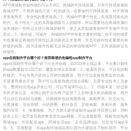
APP商城制作如何做到与众不同1、商城的可持续发展，只有可持续发展的
商城APP，不然商城也只是一时的成功，但要做到可持续发展，对于商城
开发者而言，专业性的要求较高。2、商城APP要个性化，在高度同质化的
时代，有个性化一点的东西极易吸引人的眼球，所以需要结合商城所属行
业本身的一些特点去进行商城的制作，使之从浩如烟海的APP市场中夺目
而出。3、有价值，可操作，商城的APP中有着大量的功能，在不同的场景
中也要保证商城的可用性以及功能的正常使用，并且可操作性还要摆在有
价值的前面。因为连操作性都无法保证的移动商城APP，又何谈能保证去
价值性。
app在线制作平台哪个好？推荐靠谱的免编程app制作平台
app在线制作平台哪个好？行业开创着，自2012年上线以来，平台累计制作
的app数量超过120万款，覆盖全球众多国家，2、超高性价比，平台化的制
作模式，平台为用户提供上百种功能模块，用户可以直接使用这些功能，
不需要再逐步开发，用户可以直接拖拽式组合搭配，无需专业技术人员参
与，费用对比找app开发公司，可以节省90%以上。3、功能丰富，经过多
年的开发沉淀，应用公园平台为用户提供了上百种强大的功能模块，用户
可以自己自由组合搭配。功能模块包括电商商城、新闻资讯、社交论坛、
分类搜索、活动营销、分销拼图、积分会员、宫格画廊、表单问卷、服务
预约等等。4、海量模板，为了方便大家快速制作app软件应用公园，同时
还有上百一套开发完善的整套原生app模板，可以直接使用。模板包括电商
商城app、外卖配送app、同城生活app、企业品牌app、社交论坛app等
等。5、完善配套，在app制作领域应用公园为大家提供了制作助手，平台