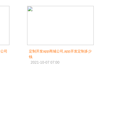
发公司
定制开发app商城公司,app开发定制多少
钱
2021-10-07 07:00