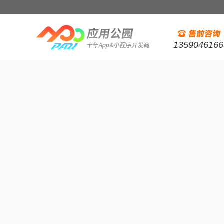
1359046166