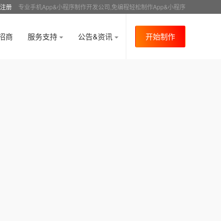
注册
专业手机App&小程序制作开发公司,免编程轻松制作App&小程序
招商
服务支持
公告&资讯
开始制作