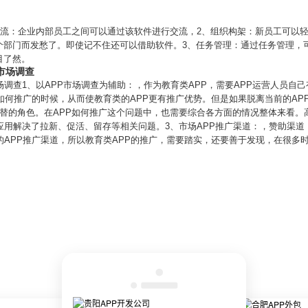
交流：企业内部员工之间可以通过该软件进行交流，2、组织构架：新员工可以
个部门而发愁了。即使记不住还可以借助软件。3、任务管理：通过任务管理，
目了然。
市场调查
场调查1、以APP市场调查为辅助：，作为教育类APP，需要APP运营人员自
P如何推广的时候，从而使教育类的APP更有推广优势。但是如果脱离当前的A
代替的角色。在APP如何推广这个问题中，也需要综合各方面的情况整体来看。
应用解决了拉新、促活、留存等相关问题。3、市场APP推广渠道：，赞助渠
的APP推广渠道，所以教育类APP的推广，需要踏实，还要善于发现，在很多时