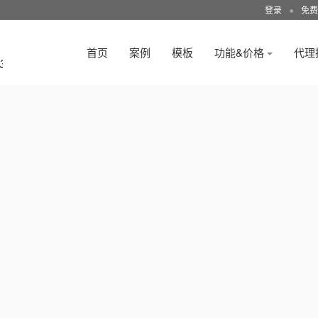
登录
●
免费
首页
案例
模板
功能&价格
代理
3