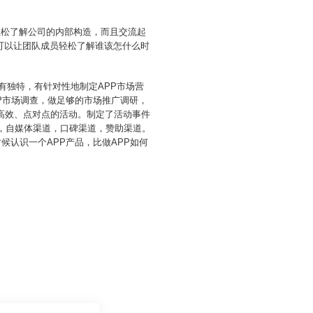
轻松了解公司的内部构造，而且交流起
可以让团队成员轻松了解谁该怎什么时
己有独特，有针对性地制定APP市场营
PP市场调查，做足够的市场推广调研，
高效、点对点的活动。制定了活动事件
道，自媒体渠道，口碑渠道，赞助渠道。
候认识一个APP产品，比做APP如何