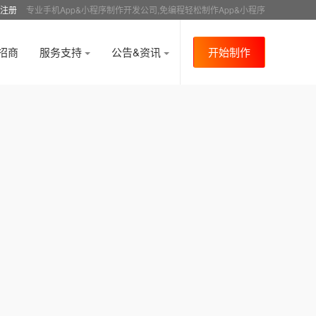
注册
专业手机App&小程序制作开发公司,免编程轻松制作App&小程序
招商
服务支持
公告&资讯
开始制作