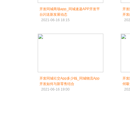
开发同城商场app_同城速递APP开发平
开发
台闪送新发展动态
开发
2021-06-16 18:15
202
开发同城社交App多少钱_同城物流App
开发
开发如何与新零售结合
何吸
2021-06-16 19:00
202