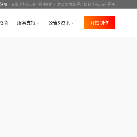
注册
专业手机App&小程序制作开发公司,免编程轻松制作App&小程序
招商
服务支持
公告&资讯
开始制作