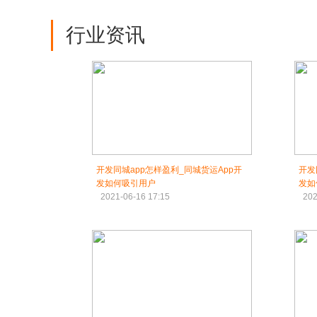
行业资讯
开发同城app怎样盈利_同城货运App开
开发
发如何吸引用户
发如
2021-06-16 17:15
202