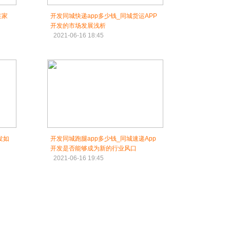
在家
开发同城快递app多少钱_同城货运APP
开发的市场发展浅析
2021-06-16 18:45
发如
开发同城跑腿app多少钱_同城速递App
开发是否能够成为新的行业风口
2021-06-16 19:45