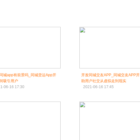
同城app有前景吗_同城货运App开
开发同城交友APP_同城交友APP
何吸引用户
助用户社交从虚拟走到现实
1-06-16 17:30
2021-06-16 17:45