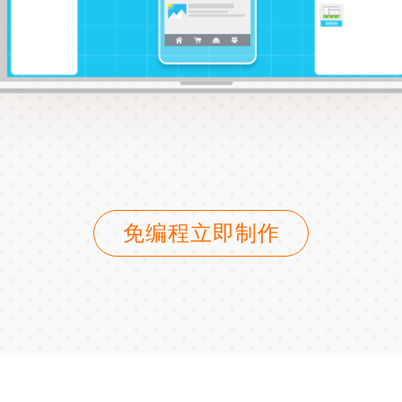
免编程立即制作