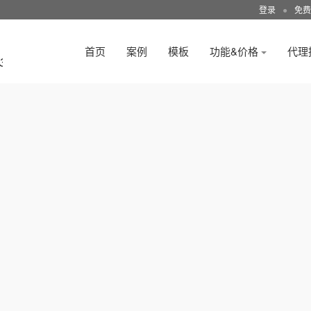
登录
●
免费
首页
案例
模板
功能&价格
代理
3