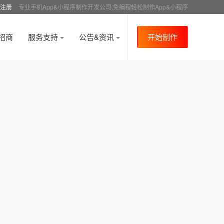
注册
专业手机App&小程序制作开发公司,免编程轻松制作App&小程序
招商
服务支持
公告&资讯
开始制作