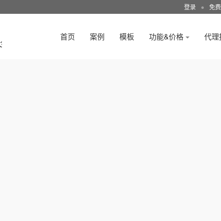
登录
●
免费
首页
案例
模板
功能&价格
代理
3