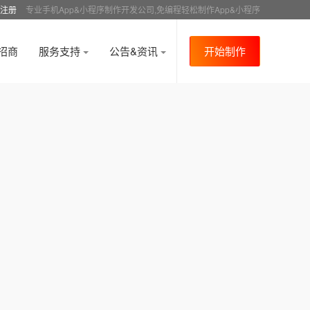
注册
专业手机App&小程序制作开发公司,免编程轻松制作App&小程序
招商
服务支持
公告&资讯
开始制作