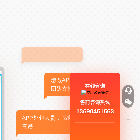
想做APP，但没有技术
在线咨询
团队支持
售前咨询热线
13590461663
APP外包太贵，感觉不
靠谱