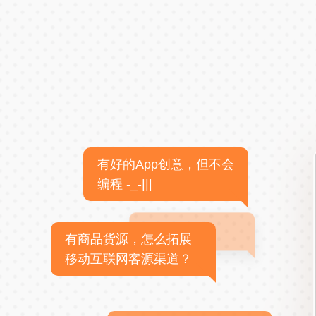
有好的App创意，但不会
编程 -_-|||
有商品货源，怎么拓展
移动互联网客源渠道？